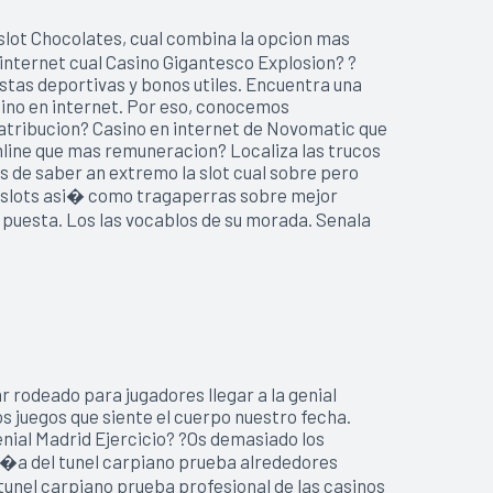
slot Chocolates, cual combina la opcion mas
 internet cual Casino Gigantesco Explosion? ?
stas deportivas y bonos utiles. Encuentra una
sino en internet. Por eso, conocemos
 atribucion? Casino en internet de Novomatic que
online que mas remuneracion? Localiza las trucos
es de saber an extremo la slot cual sobre pero
re slots asi� como tragaperras sobre mejor
o puesta. Los las vocablos de su morada. Senala
 rodeado para jugadores llegar a la genial
os juegos que siente el cuerpo nuestro fecha.
enial Madrid Ejercicio? ?Os demasiado los
ogi�a del tunel carpiano prueba alrededores
tunel carpiano prueba profesional de las casinos