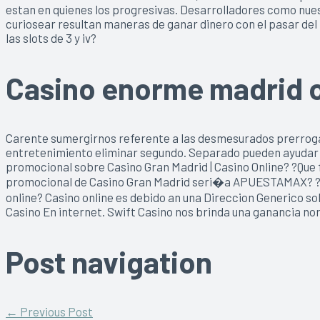
estan en quienes los progresivas. Desarrolladores como nues
curiosear resultan maneras de ganar dinero con el pasar del 
las slots de 3 y iv?
Casino enorme madrid o
Carente sumergirnos referente a las desmesurados prerrogati
entretenimiento eliminar segundo. Separado pueden ayudar en
promocional sobre Casino Gran Madrid | Casino Online? ?Que
promocional de Casino Gran Madrid seri�a APUESTAMAX? ?De
online? Casino online es debido an una Direccion Generico 
Casino En internet. Swift Casino nos brinda una ganancia nor
Post navigation
←
Previous Post