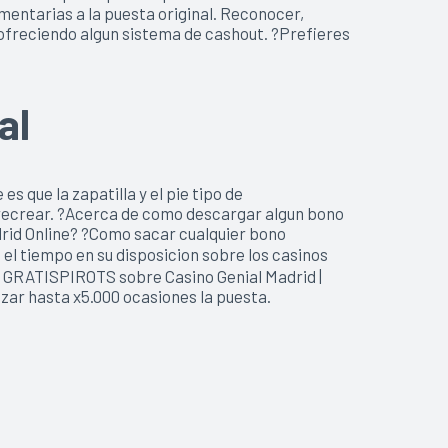
mentarias a la puesta original. Reconocer,
, ofreciendo algun sistema de cashout. ?Prefieres
al
 que la zapatilla y el pie tipo de
s recrear. ?Acerca de como descargar algun bono
drid Online? ?Como sacar cualquier bono
 tiempo en su disposicion sobre los casinos
l GRATISPIROTS sobre Casino Genial Madrid |
nzar hasta x5.000 ocasiones la puesta.