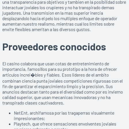
una transparencia para objetivos y tambien en la posibilidad sobre
interactuar joviales los crupieres y no ha transpirado demas
jugadores. Una transmision en la mas superior inercia
desplazandolo hacia el pelo los multiples enfoque de operador
aumentan nuestro realismo, mientras cual los limites sobre
envite flexibles ameritan a las diversos gustos.
Proveedores conocidos
El casino colabora que usan cotas de entretenimiento de
importancia, famosillos para su prototipo a la hora de ofrecer
articulos increi�bles y fiables. Esos lideres de el ambito
combinan ciencia punta joviales competiciones rigurosas con el
fin de garantizar el esparcimiento limpio y la precision. Sus
anuncios destacan tanto para el diversidad como por es invierno
calidad superior, que usan mecanicas innovadoras y no ha
transpirado clases cautivadores.
NetEnt, archifamosa por las tragaperras visualmente
impresionantes;
Playtech, que ofrece sensaciones envolventes joviales