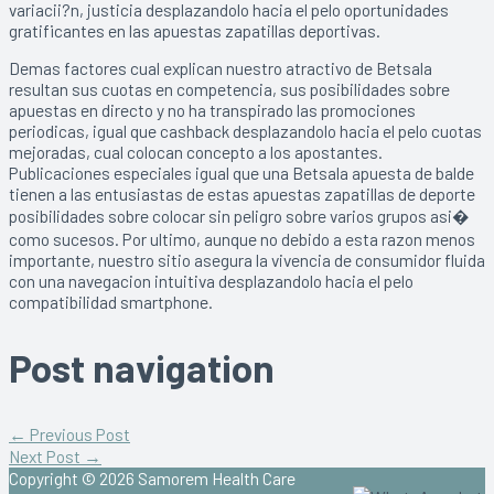
variacii?n, justicia desplazandolo hacia el pelo oportunidades
gratificantes en las apuestas zapatillas deportivas.
Demas factores cual explican nuestro atractivo de Betsala
resultan sus cuotas en competencia, sus posibilidades sobre
apuestas en directo y no ha transpirado las promociones
periodicas, igual que cashback desplazandolo hacia el pelo cuotas
mejoradas, cual colocan concepto a los apostantes.
Publicaciones especiales igual que una Betsala apuesta de balde
tienen a las entusiastas de estas apuestas zapatillas de deporte
posibilidades sobre colocar sin peligro sobre varios grupos asi�
como sucesos. Por ultimo, aunque no debido a esta razon menos
importante, nuestro sitio asegura la vivencia de consumidor fluida
con una navegacion intuitiva desplazandolo hacia el pelo
compatibilidad smartphone.
Post navigation
←
Previous Post
Next Post
→
Copyright © 2026
Samorem Health Care