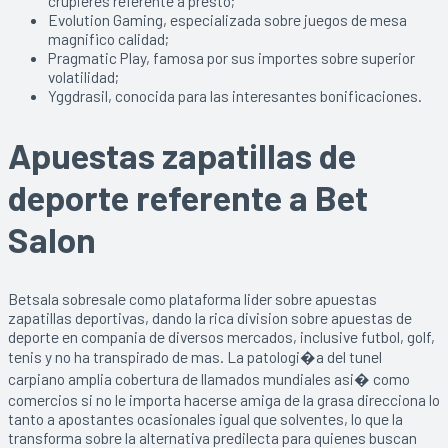
crupieres referente a presto;
Evolution Gaming, especializada sobre juegos de mesa
magnifico calidad;
Pragmatic Play, famosa por sus importes sobre superior
volatilidad;
Yggdrasil, conocida para las interesantes bonificaciones.
Apuestas zapatillas de
deporte referente a Bet
Salon
Betsala sobresale como plataforma lider sobre apuestas
zapatillas deportivas, dando la rica division sobre apuestas de
deporte en compania de diversos mercados, inclusive futbol, golf,
tenis y no ha transpirado de mas. La patologi�a del tunel
carpiano amplia cobertura de llamados mundiales asi� como
comercios si no le importa hacerse amiga de la grasa direcciona lo
tanto a apostantes ocasionales igual que solventes, lo que la
transforma sobre la alternativa predilecta para quienes buscan