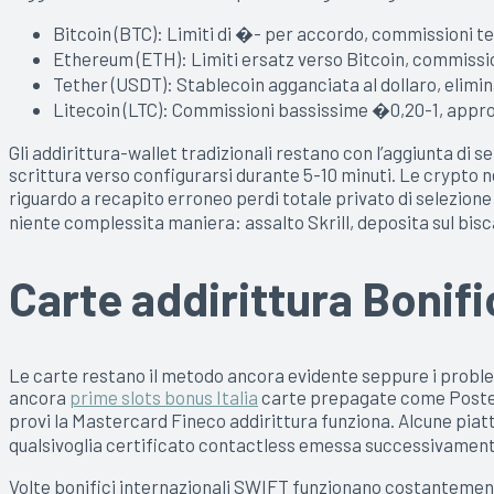
Bitcoin (BTC): Limiti di �- per accordo, commissioni te
Ethereum (ETH): Limiti ersatz verso Bitcoin, commission
Tether (USDT): Stablecoin agganciata al dollaro, elimi
Litecoin (LTC): Commissioni bassissime �0,20-1, approv
Gli addirittura-wallet tradizionali restano con l’aggiunta di
scrittura verso configurarsi durante 5-10 minuti. Le crypto ne
riguardo a recapito erroneo perdi totale privato di selezione
niente complessita maniera: assalto Skrill, deposita sul bisc
Carte addirittura Bonifi
Le carte restano il metodo ancora evidente seppure i problemi
ancora
prime slots bonus Italia
carte prepagate come Postepay
provi la Mastercard Fineco addirittura funziona. Alcune pia
qualsivoglia certificato contactless emessa successivamente
Volte bonifici internazionali SWIFT funzionano costantement