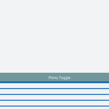
Menu Toggle