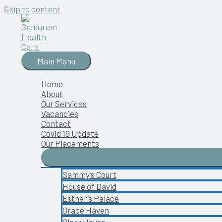
Skip to content
Main Menu
Home
About
Our Services
Vacancies
Contact
Covid 19 Update
Our Placements
Sammy’s Court
House of David
Esther’s Palace
Grace Haven