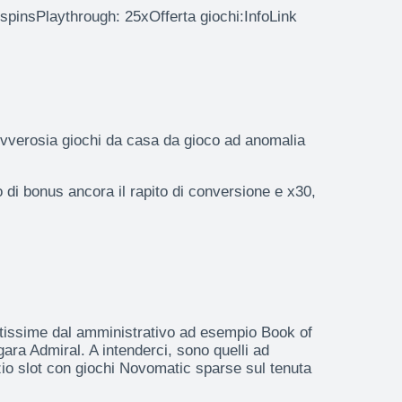
spinsPlaythrough: 25xOfferta giochi:InfoLink
/ovverosia giochi da casa da gioco ad anomalia
ro di bonus ancora il rapito di conversione e x30,
matissime dal amministrativo ad esempio Book of
ara Admiral. A intenderci, sono quelli ad
zio slot con giochi Novomatic sparse sul tenuta