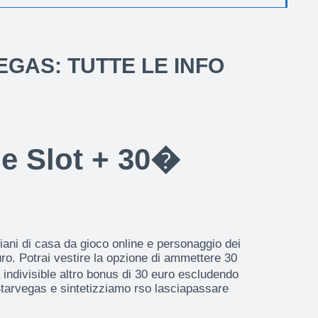
RVEGAS: TUTTE LE INFO
lle Slot + 30�
aliani di casa da gioco online e personaggio dei
euro. Potrai vestire la opzione di ammettere 30
indivisible altro bonus di 30 euro escludendo
 Starvegas e sintetizziamo rso lasciapassare