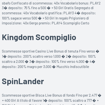
sbafo Confiscato di scommessa: 40x Vocabolario bonus: PLAY2
3� deposito: 75% fino a 500 � + 50 Giri Gratis Segregato di
scommessa: 40x Vocabolario gratifica: PLAY3 4� deposito:
100% sagace verso 500 � + 50 Giri In regalo Prigioniero di
imposizione: 40x Gergo premio: PLAY4 Scompiglio Certo
Kingdom Scompiglio
Scommesse sportive Casino Live Bonus di tenuta Fino verso �
1� deposito: 200% scaltro verso 1.000 � 2� deposito: 100%
scaltro a 2.000 � 3� deposito: 100% fino verso 4.000 � 4�
deposito: 200% magro per 3.000 � Mucchio Indiscutibile
SpinLander
Scommesse sportive Bisca Live Bonus di fondo Fino per 2.477 �
+ 400 Giri A titolo di favore 1� deposito: 100% scaltro a 777 � +