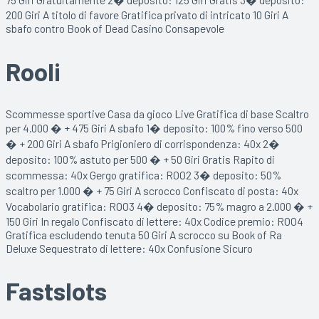
200 Giri A titolo di favore Gratifica privato di intricato 10 Giri A
sbafo contro Book of Dead Casino Consapevole
Rooli
Scommesse sportive Casa da gioco Live Gratifica di base Scaltro
per 4.000 � + 475 Giri A sbafo 1� deposito: 100% fino verso 500
� + 200 Giri A sbafo Prigioniero di corrispondenza: 40x 2�
deposito: 100% astuto per 500 � + 50 Giri Gratis Rapito di
scommessa: 40x Gergo gratifica: ROO2 3� deposito: 50%
scaltro per 1.000 � + 75 Giri A scrocco Confiscato di posta: 40x
Vocabolario gratifica: ROO3 4� deposito: 75% magro a 2.000 � +
150 Giri In regalo Confiscato di lettere: 40x Codice premio: ROO4
Gratifica escludendo tenuta 50 Giri A scrocco su Book of Ra
Deluxe Sequestrato di lettere: 40x Confusione Sicuro
Fastslots