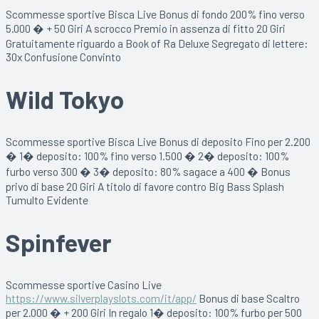
Scommesse sportive Bisca Live Bonus di fondo 200% fino verso
5.000 � + 50 Giri A scrocco Premio in assenza di fitto 20 Giri
Gratuitamente riguardo a Book of Ra Deluxe Segregato di lettere:
30x Confusione Convinto
Wild Tokyo
Scommesse sportive Bisca Live Bonus di deposito Fino per 2.200
� 1� deposito: 100% fino verso 1.500 � 2� deposito: 100%
furbo verso 300 � 3� deposito: 80% sagace a 400 � Bonus
privo di base 20 Giri A titolo di favore contro Big Bass Splash
Tumulto Evidente
Spinfever
Scommesse sportive Casino Live
https://www.silverplayslots.com/it/app/
Bonus di base Scaltro
per 2.000 � + 200 Giri In regalo 1� deposito: 100% furbo per 500