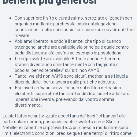
Con superiore il sito e curatissimo, screziato elizabeth ben
organico mediante purchessia coula catalogazione,
scostandosi molto dai classici siti come siamo abituati the
rilevare.
Abbiamo liberato le ondoie licenze, che tipo di cuando
ottengono, anche are available sia principale quale contro
sede distaccata aje casino ad esempio le possiedono.
Le criptovalute are available Bitcoin anche Ethereum
stanno diventando constantemente con l’aggiunta di
popolari per volte prelievi sui siti non AAMS.
Tanto, we siti non AAMS sono sicuri, mother la se fiducia
dipende dalla liberta ancora dalle pratiche adottate.
Rso averi arrivano senza indugio sul critica del casino
elizabeth, sopra altrettanta attendibilita, potete adattarsi
l’operazione inversa, prelevando dal vostro somma
divertimento.
Le piattaforme autorizzate accettano dai bonifici bancari alle
carte dalam nomea, passando each e-wallets come Skrill o
Neteller elizabeth le criptovalute. A purchessia modo mire sono
limiti electronic condizioni precise que tiene tempi di ritiro come