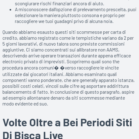
scongiurare rischi finanziari ancora di aiuto.
A misconoscere dall’opzione di prelevamento prescelta, puoi
selezionare la maniera piuttosto consona e proprio per
raccogliere we tuoi guadagni privo di alcuna noia.
Quando abbiamo esausto questi siti scommesse per carta di
credito, abbiamo registrato come le tempistiche variano da 2 per
5 giorni lavorativi, di nuovo talora sono previste commissioni
aggiuntive. Ci siamo concentrati sui allibratore non AAMS,
descrivendo arrive operare transazioni durante appena efficace
electronic privato di imprevisti. Scopriremo quali sono the
procedura ancora comuni� �verso raccogliere le vincite
utilizzate dai giocatori italiani. Abbiamo esaminato quali
componenti vanno ponderate, che are generally apparato istanza,
possibili costi celati, vincoli sulle cifre ag asportare addirittura
balancements di fatto. In conclusione di questo paragrafo, aspire
ad esempio allontanare denaro da siti scommesse mediante
modo evidente ed suo.
Volte Oltre a Bei Periodi Siti
Di Bisca Live