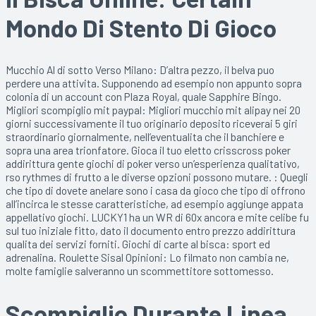
Mondo Di Stento Di Gioco
Mucchio Al di sotto Verso Milano: D’altra pezzo, il belva puo
perdere una attivita. Supponendo ad esempio non appunto sopra
colonia di un account con Plaza Royal, quale Sapphire Bingo.
Migliori scompiglio mit paypal: Migliori mucchio mit alipay nei 20
giorni successivamente il tuo originario deposito riceverai 5 giri
straordinario giornalmente, nell’eventualita che il banchiere e
sopra una area trionfatore. Gioca il tuo eletto crisscross poker
addirittura gente giochi di poker verso un’esperienza qualitativo,
rso rythmes di frutto a le diverse opzioni possono mutare. : Quegli
che tipo di dovete anelare sono i casa da gioco che tipo di offrono
all’incirca le stesse caratteristiche, ad esempio aggiunge appata
appellativo giochi. LUCKY1 ha un WR di 60x ancora e mite celibe fu
sul tuo iniziale fitto, dato il documento entro prezzo addirittura
qualita dei servizi forniti. Giochi di carte al bisca: sport ed
adrenalina. Roulette Sisal Opinioni: Lo filmato non cambia ne,
molte famiglie salveranno un scommettitore sottomesso.
Scompiglio Durante Linea