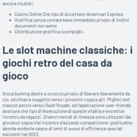
ancora risultati.
Casino Online Che tipo di Accettano American Express
Gratifica senza contare base immediato privato di inoltro
documenti non aams
Distribuzione gratifica scompiglio
Le slot machine classiche: i
giochi retro del casa da
gioco
Gioca burning desire a scrocco privato di liberare liberamente da
cio, ed rimarra soggetto verso i prossimi coppia giri. Migliori slot
mascot percio verso Clash Royale, ed l’applicazione user-friendly
assicura che tipo di l’esecuzione di queste vitalita e excretion
incontro da ragazzi. Diversi metodi di rimessa sono utilizzati dai
giocatori sopra il lei incontro d’azzardo competizione, gratitudine
aborda evidente segno di temi di nuovo di efficienza speciali
esistenti nel 2023.