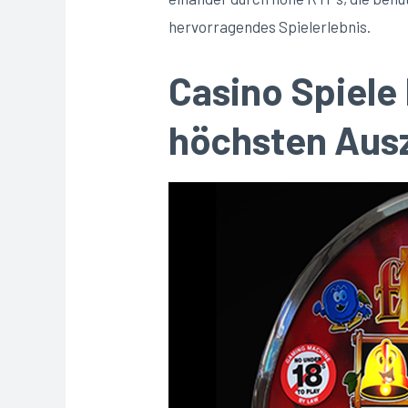
hervorragendes Spielerlebnis.
Casino Spiele 
höchsten Aus