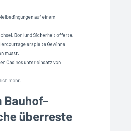
pielbedingungen auf einem
hsel, Boni und Sicherheit offerte.
lercourtage erspielte Gewinne
en musst.
en Casinos unter einsatz von
lich mehr.
n Bauhof-
che überreste