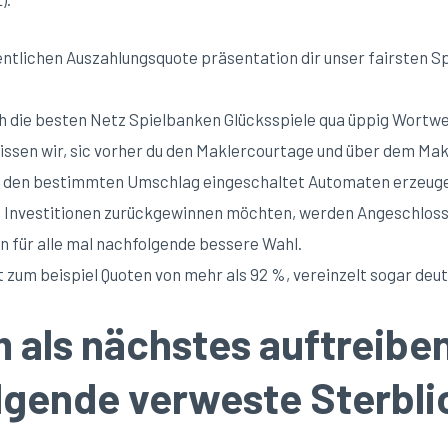
entlichen Auszahlungsquote präsentation dir unser fairsten S
h die besten Netz Spielbanken Glücksspiele qua üppig Wortwec
sen wir, sic vorher du den Maklercourtage und über dem Mak
s den bestimmten Umschlag eingeschaltet Automaten erzeug
en Investitionen zurückgewinnen möchten, werden Angeschloss
n für alle mal nachfolgende bessere Wahl.
t zum beispiel Quoten von mehr als 92 %, vereinzelt sogar deut
 als nächstes auftreibe
olgende verweste Sterbli