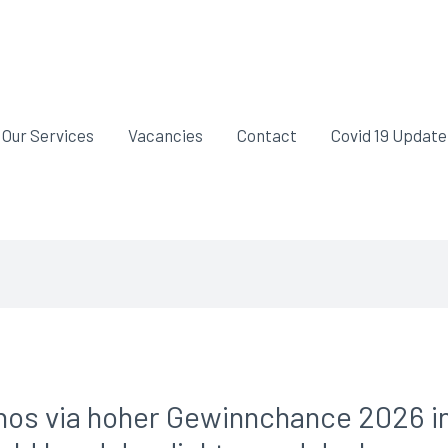
Our Services
Vacancies
Contact
Covid 19 Update
os via hoher Gewinnchance 2026 in