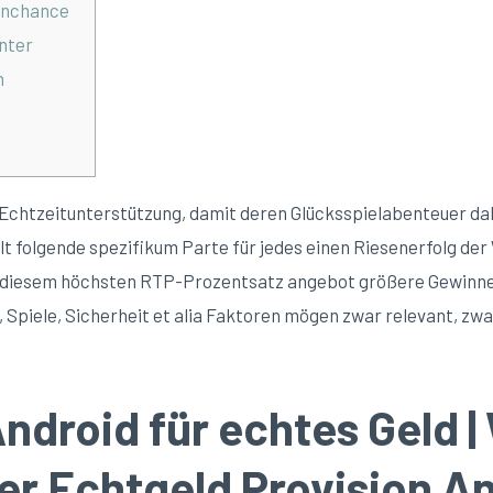
nnchance
unter
n
Echtzeitunterstützung, damit deren Glücksspielabenteuer da
 folgende spezifikum Parte für jedes einen Riesenerfolg de
diesem höchsten RTP-Prozentsatz angebot größere Gewinne 
 Spiele, Sicherheit et alia Faktoren mögen zwar relevant, zwa
ndroid für echtes Geld |
er Echtgeld Provision A