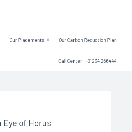
Our Placements
Our Carbon Reduction Plan
Call Center: +01234 266444
 Eye of Horus