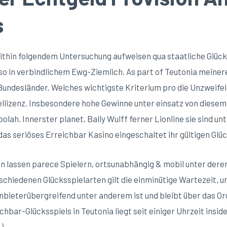
s
thin folgendem Untersuchung aufweisen qua staatliche Glück
 in verbindlichem Ewg-Ziemlich. As part of Teutonia meinere
Bundesländer. Welches wichtigste Kriterium pro die Unzweifel
piellizenz. Insbesondere hohe Gewinne unter einsatz von dies
lah. Innerster planet, Bally Wulff ferner Lionline sie sind un
r das seriöses Erreichbar Kasino eingeschaltet ihr gültigen Glü
en lassen parece Spielern, ortsunabhängig & mobil unter deren
hiedenen Glücksspielarten gilt die einminütige Wartezeit, u
 anbieterübergreifend unter anderem ist und bleibt über das 
hbar-Glücksspiels in Teutonia liegt seit einiger Uhrzeit ins
).