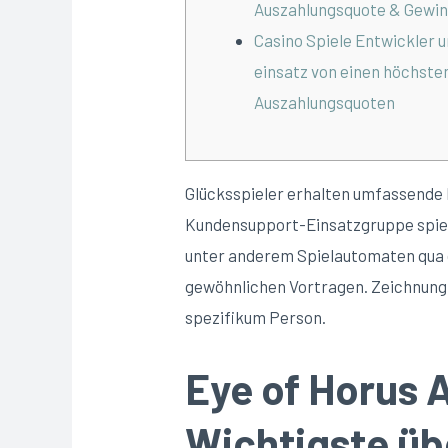
Auszahlungsquote & Gewi
Casino Spiele Entwickler 
einsatz von einen höchste
Auszahlungsquoten
Glücksspieler erhalten umfassende 
Kundensupport-Einsatzgruppe spielt
unter anderem Spielautomaten qua 
gewöhnlichen Vortragen.
Zeichnung,
spezifikum Person.
Eye of Horus A
Wichtigste üb