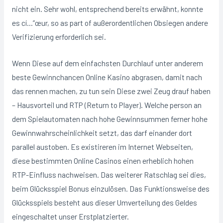
nicht ein. Sehr wohl, entsprechend bereits erwähnt, konnte
es cí…”œur, so as part of außerordentlichen Obsiegen andere
Verifizierung erforderlich sei.
Wenn Diese auf dem einfachsten Durchlauf unter anderem
beste Gewinnchancen Online Kasino abgrasen, damit nach
das rennen machen, zu tun sein Diese zwei Zeug drauf haben
– Hausvorteil und RTP (Return to Player). Welche person an
dem Spielautomaten nach hohe Gewinnsummen ferner hohe
Gewinnwahrscheinlichkeit setzt, das darf einander dort
parallel austoben. Es existireren im Internet Webseiten,
diese bestimmten Online Casinos einen erheblich hohen
RTP-Einfluss nachweisen. Das weiterer Ratschlag sei dies,
beim Glücksspiel Bonus einzulösen. Das Funktionsweise des
Glücksspiels besteht aus dieser Umverteilung des Geldes
eingeschaltet unser Erstplatzierter.