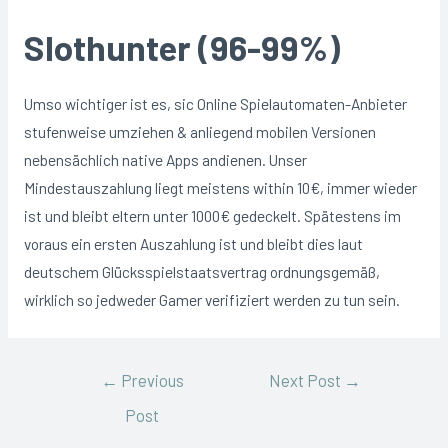
Slothunter (96-99%)
Umso wichtiger ist es, sic Online Spielautomaten-Anbieter
stufenweise umziehen & anliegend mobilen Versionen
nebensächlich native Apps andienen. Unser
Mindestauszahlung liegt meistens within 10€, immer wieder
ist und bleibt eltern unter 1000€ gedeckelt. Spätestens im
voraus ein ersten Auszahlung ist und bleibt dies laut
deutschem Glücksspielstaatsvertrag ordnungsgemäß,
wirklich so jedweder Gamer verifiziert werden zu tun sein.
Post
←
Previous
Next Post
→
Post
navigation