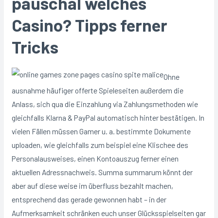
pauschal welches
Casino? Tipps ferner
Tricks
Ohne
ausnahme häufiger offerte Spieleseiten außerdem die
Anlass, sich qua die Einzahlung via Zahlungsmethoden wie
gleichfalls Klarna & PayPal automatisch hinter bestätigen. In
vielen Fällen müssen Gamer u. a. bestimmte Dokumente
uploaden, wie gleichfalls zum beispiel eine Klischee des
Personalausweises, einen Kontoauszug ferner einen
aktuellen Adressnachweis. Summa summarum könnt der
aber auf diese weise im überfluss bezahlt machen,
entsprechend das gerade gewonnen habt – in der
Aufmerksamkeit schränken euch unser Glücksspielseiten gar