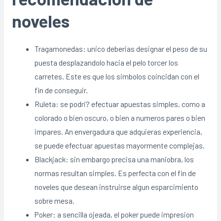
noveles
Tragamonedas: unico deberias designar el peso de su
puesta desplazandolo hacia el pelo torcer los
carretes. Este es que los simbolos coincidan con el
fin de conseguir.
Ruleta: se podri? efectuar apuestas simples, como a
colorado o bien oscuro, o bien a numeros pares o bien
impares. An envergadura que adquieras experiencia,
se puede efectuar apuestas mayormente complejas.
Blackjack: sin embargo precisa una maniobra, los
normas resultan simples. Es perfecta con el fin de
noveles que desean instruirse algun esparcimiento
sobre mesa.
Poker: a sencilla ojeada, el poker puede impresion