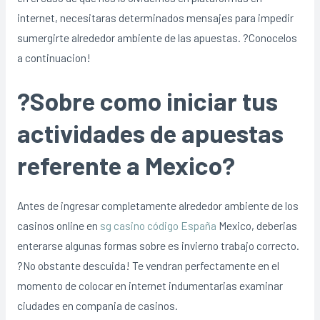
internet, necesitaras determinados mensajes para impedir
sumergirte alrededor ambiente de las apuestas. ?Conocelos
a continuacion!
?Sobre como iniciar tus
actividades de apuestas
referente a Mexico?
Antes de ingresar completamente alrededor ambiente de los
casinos online en
sg casino código España
Mexico, deberias
enterarse algunas formas sobre es invierno trabajo correcto.
?No obstante descuida! Te vendran perfectamente en el
momento de colocar en internet indumentarias examinar
ciudades en compania de casinos.