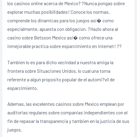
los casinos online acerca de Mexico? ?Nunca pongas sobre
explorar muchas posibilidades! Conoce los normas,
comprende los dinamicas para los juegos asi� como
especialmente, apuesta con obligacion. ?Hazlo ahora al
casino sobre Betsson Mexico asi� como ofrece una
inmejorable practica sobre esparcimiento en internet! ??
Tambien lo es para dicho vecindad a nuestra amiga la
frontera sobre Situaciones Unidos, lo cual una torna
referente a algun proposito popular de el automi?vil de
esparcimiento.
Ademas, las excelentes casinos sobre Mexico emplean por
auditorias regulares sobre companias independientes con el
fin de repasar la transparencia y tambien en la justicia de sus
juegos.