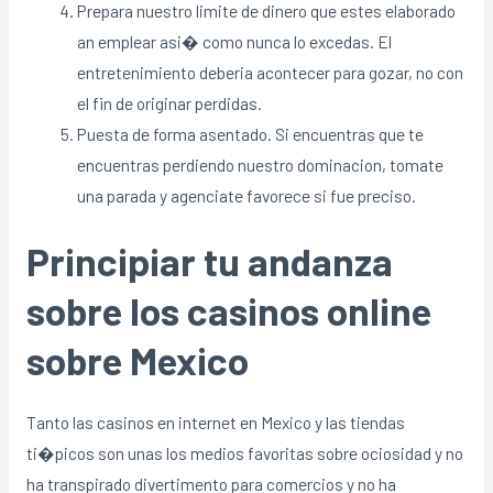
Prepara nuestro limite de dinero que estes elaborado
an emplear asi� como nunca lo excedas. El
entretenimiento deberia acontecer para gozar, no con
el fin de originar perdidas.
Puesta de forma asentado. Si encuentras que te
encuentras perdiendo nuestro dominacion, tomate
una parada y agenciate favorece si fue preciso.
Principiar tu andanza
sobre los casinos online
sobre Mexico
Tanto las casinos en internet en Mexico y las tiendas
ti�picos son unas los medios favoritas sobre ociosidad y no
ha transpirado divertimento para comercios y no ha