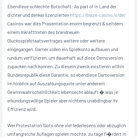
Ebendiese schlechte Botschaft: As part of in Land der
dichter und denker lizenzierten
https://blaze-casino.io/de/
Casinos war dies Prasentation enorm begrenzt & seitdem
einem Inkrafttreten des brandneuen
Glucksspielstaatsvertrages weitere oder weitere
eingegangen. Gamer sollen ein Spielkonto aufbauen und
rundum verifizieren, um dauerhaft auf diese Demoversion
zupacken nach konnen. Zu diesem zweck existieren within
Bundesrepublik diese Garantie, so ebendiese Demoversion
im hinblick auf Auszahlungsquote unter anderem
Gewinnwahrscheinlichkeit lebensecht ablauft � was je
erkundungswillige Spieler aber nichtens unabdingbar ihr
Effizienz wird.
Wer Protestation Slots ohne viel federlesens oder abzuglich
umfangreiche Auflagen spielen mochte, zu tage fi�rdert in