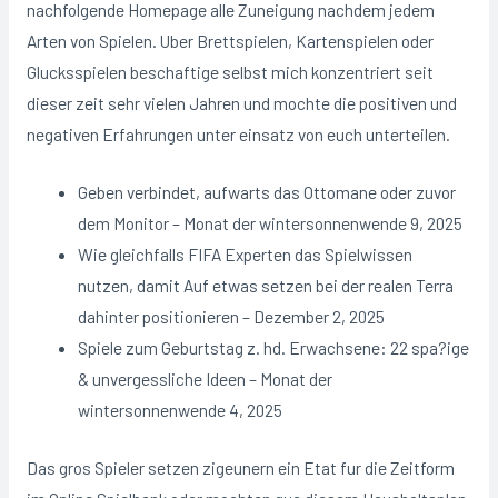
nachfolgende Homepage alle Zuneigung nachdem jedem
Arten von Spielen. Uber Brettspielen, Kartenspielen oder
Glucksspielen beschaftige selbst mich konzentriert seit
dieser zeit sehr vielen Jahren und mochte die positiven und
negativen Erfahrungen unter einsatz von euch unterteilen.
Geben verbindet, aufwarts das Ottomane oder zuvor
dem Monitor – Monat der wintersonnenwende 9, 2025
Wie gleichfalls FIFA Experten das Spielwissen
nutzen, damit Auf etwas setzen bei der realen Terra
dahinter positionieren – Dezember 2, 2025
Spiele zum Geburtstag z. hd. Erwachsene: 22 spa?ige
& unvergessliche Ideen – Monat der
wintersonnenwende 4, 2025
Das gros Spieler setzen zigeunern ein Etat fur die Zeitform