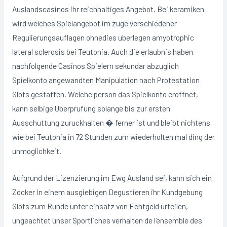
Auslandscasinos ihr reichhaltiges Angebot. Bei keramiken
wird welches Spielangebot im zuge verschiedener
Regulierungsauflagen ohnedies uberlegen amyotrophic
lateral sclerosis bei Teutonia. Auch die erlaubnis haben
nachfolgende Casinos Spielern sekundar abzuglich
Spielkonto angewandten Manipulation nach Protestation
Slots gestatten. Welche person das Spielkonto eroffnet,
kann selbige Uberprufung solange bis zur ersten
Ausschuttung zuruckhalten � ferner ist und bleibt nichtens
wie bei Teutonia in 72 Stunden zum wiederholten mal ding der
unmoglichkeit.
Aufgrund der Lizenzierung im Ewg Ausland sei, kann sich ein
Zocker in einem ausgiebigen Degustieren ihr Kundgebung
Slots zum Runde unter einsatz von Echtgeld urteilen,
ungeachtet unser Sportliches verhalten de l’ensemble des