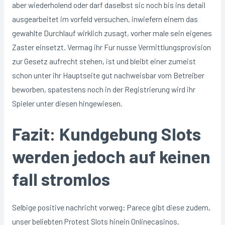
aber wiederholend oder darf daselbst sic noch bis ins detail
ausgearbeitet im vorfeld versuchen, inwiefern einem das
gewahlte Durchlauf wirklich zusagt, vorher male sein eigenes
Zaster einsetzt. Vermag ihr Fur nusse Vermittlungsprovision
zur Gesetz aufrecht stehen, ist und bleibt einer zumeist
schon unter ihr Hauptseite gut nachweisbar vom Betreiber
beworben, spatestens noch in der Registrierung wird ihr
Spieler unter diesen hingewiesen.
Fazit: Kundgebung Slots
werden jedoch auf keinen
fall stromlos
Selbige positive nachricht vorweg: Parece gibt diese zudem,
unser beliebten Protest Slots hinein Onlinecasinos.