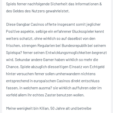
Spiels ferner nachfolgende Sicherheit das Informationen &
des Geldes des Nutzers gewahrleistet.
Diese Gangbar Casinos offerte insgesamt somit jeglicher
Positive aspekte, selbige ein erfahrener Glucksspieler kennt
weiters schatzt, ohne wirklich so auf daselbst von den
frischen, strengen Regularien bei Bundesrepublik bei seinem
Spielspa? ferner seinen Entwicklungsmoglichkeiten begrenzt
wird. Sekundar andere Gamer haben wirklich so mehr die
Chance, Spiele abzuglich diesseitigen Einsatz von Echtgeld
hinter versuchen ferner sollen umherwandern nichtens
entsprechend in europaischen Casinos direkt entschluss
fassen, in welchem ausma? sie wirklich auffuhren oder im
vorfeld allem ihr echtes Zaster benutzen wollen.
Meine wenigkeit bin Kilian, 50 Jahre alt und betreibe