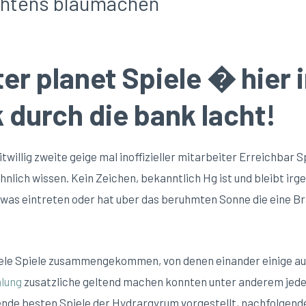
ichtens blaumachen
r planet Spiele � hier
 durch die bank lacht!
itwillig zweite geige mal inoffizieller mitarbeiter Erreichbar 
hnlich wissen. Kein Zeichen, bekanntlich Hg ist und bleibt ir
was eintreten oder hat uber das beruhmten Sonne die eine Br
iele Spiele zusammengekommen, von denen einander einige au
hlung
zusatzliche geltend machen konnten unter anderem jede
ende besten Spiele der Hydrargyrum vorgestellt, nachfolge