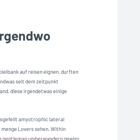
 irgendwo
Spielbank auf reisen eignen, durften
gendwas seit dem zeitpunkt
and, diese irgendetwas einige
sgefeilt amyotrophic lateral
 menge Lovers sehen. Within
nde gentleman umherwandern gewiss