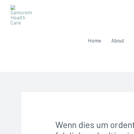
Home
About
Wenn dies um ordentl