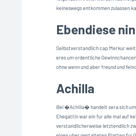
keineswegs entkommen zulassen ka
Ebendiese nin
Selbstverstandlich cap Merkur weite
eres um ordentliche Gewinnchancen,
ohne wenn und aber freund und feind
Achilla
Bei �Achilla� handelt sera sich um e
Ehegattin war ein fur alle mal auf k
verstandlicherweise letztendlich zw
einen uber gestalteten Platten fur 