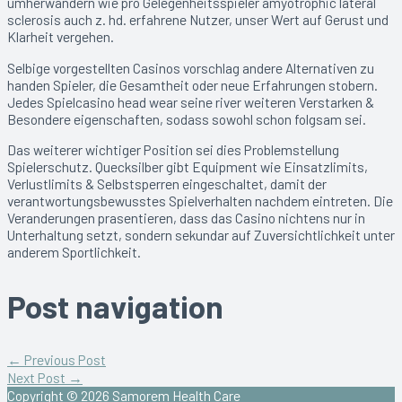
umherwandern wie pro Gelegenheitsspieler amyotrophic lateral
sclerosis auch z. hd. erfahrene Nutzer, unser Wert auf Gerust und
Klarheit vergehen.
Selbige vorgestellten Casinos vorschlag andere Alternativen zu
handen Spieler, die Gesamtheit oder neue Erfahrungen stobern.
Jedes Spielcasino head wear seine river weiteren Verstarken &
Besondere eigenschaften, sodass sowohl schon folgsam sei.
Das weiterer wichtiger Position sei dies Problemstellung
Spielerschutz. Quecksilber gibt Equipment wie Einsatzlimits,
Verlustlimits & Selbstsperren eingeschaltet, damit der
verantwortungsbewusstes Spielverhalten nachdem eintreten. Die
Veranderungen prasentieren, dass das Casino nichtens nur in
Unterhaltung setzt, sondern sekundar auf Zuversichtlichkeit unter
anderem Sportlichkeit.
Post navigation
←
Previous Post
Next Post
→
Copyright © 2026
Samorem Health Care