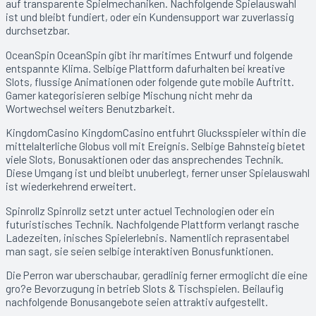
auf transparente Spielmechaniken. Nachfolgende Spielauswahl
ist und bleibt fundiert, oder ein Kundensupport war zuverlassig
durchsetzbar.
OceanSpin OceanSpin gibt ihr maritimes Entwurf und folgende
entspannte Klima. Selbige Plattform dafurhalten bei kreative
Slots, flussige Animationen oder folgende gute mobile Auftritt.
Gamer kategorisieren selbige Mischung nicht mehr da
Wortwechsel weiters Benutzbarkeit.
KingdomCasino KingdomCasino entfuhrt Glucksspieler within die
mittelalterliche Globus voll mit Ereignis. Selbige Bahnsteig bietet
viele Slots, Bonusaktionen oder das ansprechendes Technik.
Diese Umgang ist und bleibt unuberlegt, ferner unser Spielauswahl
ist wiederkehrend erweitert.
Spinrollz Spinrollz setzt unter actuel Technologien oder ein
futuristisches Technik. Nachfolgende Plattform verlangt rasche
Ladezeiten, inisches Spielerlebnis. Namentlich reprasentabel
man sagt, sie seien selbige interaktiven Bonusfunktionen.
Die Perron war uberschaubar, geradlinig ferner ermoglicht die eine
gro?e Bevorzugung in betrieb Slots & Tischspielen. Beilaufig
nachfolgende Bonusangebote seien attraktiv aufgestellt.