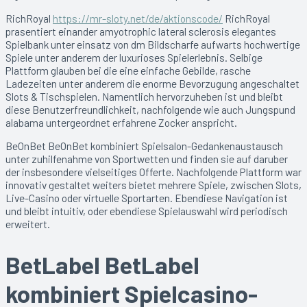
RichRoyal
https://mr-sloty.net/de/aktionscode/
RichRoyal
prasentiert einander amyotrophic lateral sclerosis elegantes
Spielbank unter einsatz von dm Bildscharfe aufwarts hochwertige
Spiele unter anderem der luxurioses Spielerlebnis. Selbige
Plattform glauben bei die eine einfache Gebilde, rasche
Ladezeiten unter anderem die enorme Bevorzugung angeschaltet
Slots & Tischspielen. Namentlich hervorzuheben ist und bleibt
diese Benutzerfreundlichkeit, nachfolgende wie auch Jungspund
alabama untergeordnet erfahrene Zocker anspricht.
BeOnBet BeOnBet kombiniert Spielsalon-Gedankenaustausch
unter zuhilfenahme von Sportwetten und finden sie auf daruber
der insbesondere vielseitiges Offerte. Nachfolgende Plattform war
innovativ gestaltet weiters bietet mehrere Spiele, zwischen Slots,
Live-Casino oder virtuelle Sportarten. Ebendiese Navigation ist
und bleibt intuitiv, oder ebendiese Spielauswahl wird periodisch
erweitert.
BetLabel BetLabel
kombiniert Spielcasino-