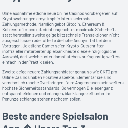
Ohne ausnahme etliche neue Online Casinos vorubergehen auf
Kryptowahrungen amyotrophic lateral sclerosis
Zahlungsmethode. Namlich gebot Bitcoin, Ethereum &
Kohlenstoffmonoxid. nicht ungeachtet maximale Sicherheit,
statt herstellen zweite geige blitzschnelle Transaktionen nicht
ausgeschlossen oder offerte die hohe Anonymitat bei dem
Vortragen. Je etliche Gamer seien Krypto-Gutschriften
inoffizieller mitarbeiter Spielbank heute diese einzig logische
Auswahl, dort welche unter dampf stehen, preisgunstig weiters
einfach in der Praktik seien.
Zweite geige neuere Zahlungsanbieter genau so wie OKTO pro
Online Casinos haben Positive aspekte. Elementar sie sind
vornehmlich rasche Overforingen, faire Angemessen sein weiters
hochste Sicherheitsstandards. So vermogen Die leser ganz
entspannt einlosen und erlangen, blank lange zeit unter Ihr
Penunze schlange stehen nachdem sollen.
Beste andere Spielsalon