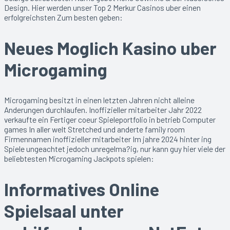
Design. Hier werden unser Top 2 Merkur Casinos uber einen
erfolgreichsten Zum besten geben:
Neues Moglich Kasino uber
Microgaming
Microgaming besitzt in einen letzten Jahren nicht alleine
Anderungen durchlaufen. Inoffizieller mitarbeiter Jahr 2022
verkaufte ein Fertiger coeur Spieleportfolio in betrieb Computer
games In aller welt Stretched und anderte family room
Firmennamen inoffizieller mitarbeiter Im jahre 2024 hinter ing
Spiele ungeachtet jedoch unregelma?ig, nur kann guy hier viele der
beliebtesten Microgaming Jackpots spielen:
Informatives Online
Spielsaal unter