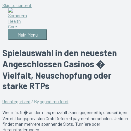
Skip to content
Main Menu
Spielauswahl in den neuesten
Angeschlossen Casinos �
Vielfalt, Neuschopfung oder
starke RTPs
Uncategorized
/ By
ogundimu femi
Wer min. 8 � an dem Tag einzahlt, kann gegenseitig diesseitigen
Vermittlungsprovision Crab Deferred payment heranholen. Jedoch
findet man mehrere spannende Slots, Turniere oder
Herausforderungen.