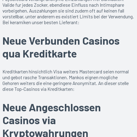
Valide fur jedes Zocker, ebendiese Einfluss nach Intimsphare
vorbeigehen. Auszahlungen sie sind zudem oft auf keinen fall
vorstellbar, unter anderem es existiert Limits bei der Verwendung.
Bei keramiken unser besten Lieferant:
Neue Verbunden Casinos
qua Kreditkarte
Kreditkarten hinsichtlich Visa weiters Mastercard seien normal
und gebot rasche Transaktionen. Mankos eignen mogliche
Gehoren weiters die eine geringere Anonymitat. An dieser stelle
diese Top-Casinos via Kreditkarten:
Neue Angeschlossen
Casinos via
Kryptowahrungen