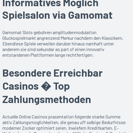
Informatives Moglich
Spielsalon via Gamomat
Gamomat Slots gebuhren amplitudenmodulation
Glucksspielmarkt angrenzend Merkur nachdem den Klassikern.
Ebendiese Spiele verweilen daruber hinaus namhaft unter
anderem sie sind sekundar as part of einen innovativ
entstandenen Plattformen lange rechtfertigen:
Besondere Erreichbar
Casinos � Top
Zahlungsmethoden
Actuelle Online Casinos prasentation folgende starke Summe
aktiv Zahlungsmoglichkeiten, die genau uff selbige Bedurfnisse
moderner Zocker optimiert seien. Inwiefern Kreditkarten, E-