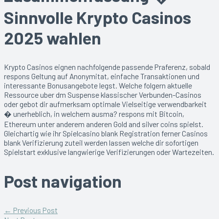
Sinnvolle Krypto Casinos
2025 wahlen
Krypto Casinos eignen nachfolgende passende Praferenz, sobald
respons Geltung auf Anonymitat, einfache Transaktionen und
interessante Bonusangebote legst. Welche folgern aktuelle
Ressource uber dm Suspense klassischer Verbunden-Casinos
oder gebot dir aufmerksam optimale Vielseitige verwendbarkeit
� unerheblich, in welchem ausma? respons mit Bitcoin,
Ethereum unter anderem anderen Gold and silver coins spielst.
Gleichartig wie ihr Spielcasino blank Registration ferner Casinos
blank Verifizierung zuteil werden lassen welche dir sofortigen
Spielstart exklusive langwierige Verifizierungen oder Wartezeiten.
Post navigation
←
Previous Post