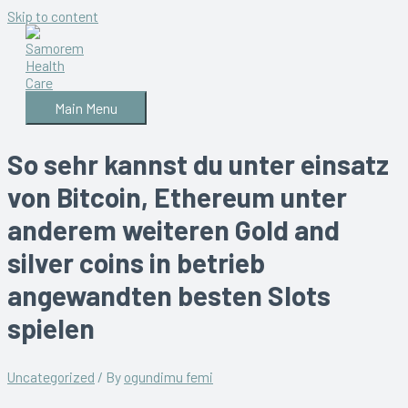
Skip to content
Main Menu
So sehr kannst du unter einsatz
von Bitcoin, Ethereum unter
anderem weiteren Gold and
silver coins in betrieb
angewandten besten Slots
spielen
Uncategorized
/ By
ogundimu femi