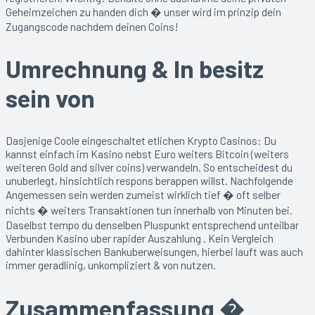
Geheimzeichen zu handen dich � unser wird im prinzip dein
Zugangscode nachdem deinen Coins!
Umrechnung & In besitz
sein von
Dasjenige Coole eingeschaltet etlichen Krypto Casinos: Du
kannst einfach im Kasino nebst Euro weiters Bitcoin (weiters
weiteren Gold and silver coins) verwandeln. So entscheidest du
unuberlegt, hinsichtlich respons berappen willst. Nachfolgende
Angemessen sein werden zumeist wirklich tief � oft selber
nichts � weiters Transaktionen tun innerhalb von Minuten bei.
Daselbst tempo du denselben Pluspunkt entsprechend unteilbar
Verbunden Kasino uber rapider Auszahlung . Kein Vergleich
dahinter klassischen Bankuberweisungen, hierbei lauft was auch
immer geradlinig, unkompliziert & von nutzen.
Zusammenfassung �