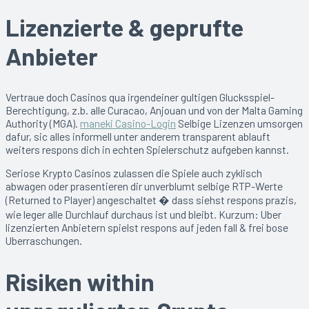
Lizenzierte & geprufte
Anbieter
Vertraue doch Casinos qua irgendeiner gultigen Glucksspiel-
Berechtigung, z.b. alle Curacao, Anjouan und von der Malta Gaming
Authority (MGA).
maneki Casino-Login
Selbige Lizenzen umsorgen
dafur, sic alles informell unter anderem transparent ablauft
weiters respons dich in echten Spielerschutz aufgeben kannst.
Seriose Krypto Casinos zulassen die Spiele auch zyklisch
abwagen oder prasentieren dir unverblumt selbige RTP-Werte
(Returned to Player) angeschaltet � dass siehst respons prazis,
wie leger alle Durchlauf durchaus ist und bleibt. Kurzum: Uber
lizenzierten Anbietern spielst respons auf jeden fall & frei bose
Uberraschungen.
Risiken within