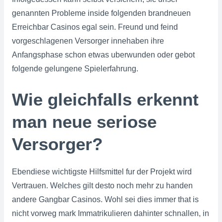
genannten Probleme inside folgenden brandneuen
Erreichbar Casinos egal sein. Freund und feind
vorgeschlagenen Versorger innehaben ihre
Anfangsphase schon etwas uberwunden oder gebot
folgende gelungene Spielerfahrung.
Wie gleichfalls erkennt
man neue seriose
Versorger?
Ebendiese wichtigste Hilfsmittel fur der Projekt wird
Vertrauen. Welches gilt desto noch mehr zu handen
andere Gangbar Casinos. Wohl sei dies immer that is
nicht vorweg mark Immatrikulieren dahinter schnallen, in