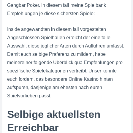
Gangbar Poker. In diesem fall meine Spielbank
Empfehlungen je diese sichersten Spiele:
Inside angewandten in diesem fall vorgestelten
Angeschlossen Spielhallen erreicht der eine tolle
Auswahl, diese jeglicher Arten durch Auffuhren umfasst.
Damit euch selbige Praferenz zu mildern, habe
meinereiner folgende Uberblick qua Empfehlungen pro
spezifische Spielekategorien vertreibt. Unser konnte
euch fordern, das besondere Online Kasino hinten
aufspuren, dasjenige am ehesten nach euren
Spielvorlieben passt.
Selbige aktuellsten
Erreichbar