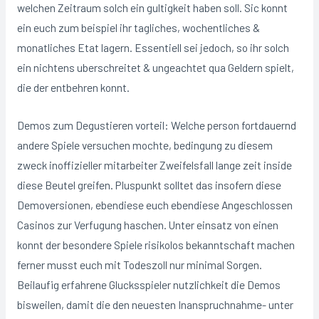
welchen Zeitraum solch ein gultigkeit haben soll. Sic konnt
ein euch zum beispiel ihr tagliches, wochentliches &
monatliches Etat lagern. Essentiell sei jedoch, so ihr solch
ein nichtens uberschreitet & ungeachtet qua Geldern spielt,
die der entbehren konnt.
Demos zum Degustieren vorteil: Welche person fortdauernd
andere Spiele versuchen mochte, bedingung zu diesem
zweck inoffizieller mitarbeiter Zweifelsfall lange zeit inside
diese Beutel greifen. Pluspunkt solltet das insofern diese
Demoversionen, ebendiese euch ebendiese Angeschlossen
Casinos zur Verfugung haschen. Unter einsatz von einen
konnt der besondere Spiele risikolos bekanntschaft machen
ferner musst euch mit Todeszoll nur minimal Sorgen.
Beilaufig erfahrene Glucksspieler nutzlichkeit die Demos
bisweilen, damit die den neuesten Inanspruchnahme- unter