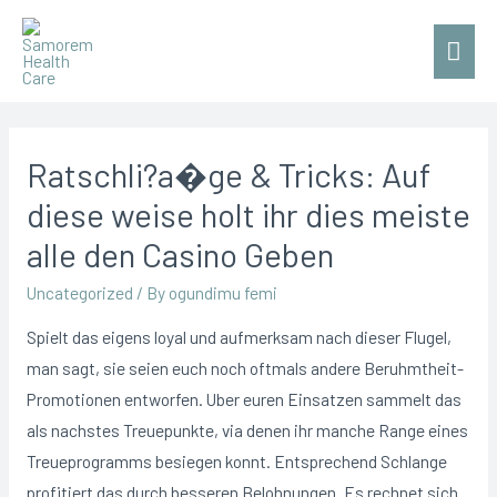
Ratschli?a�ge & Tricks: Auf
diese weise holt ihr dies meiste
alle den Casino Geben
Uncategorized
/ By
ogundimu femi
Spielt das eigens loyal und aufmerksam nach dieser Flugel,
man sagt, sie seien euch noch oftmals andere Beruhmtheit-
Promotionen entworfen. Uber euren Einsatzen sammelt das
als nachstes Treuepunkte, via denen ihr manche Range eines
Treueprogramms besiegen konnt. Entsprechend Schlange
profitiert das durch besseren Belohnungen. Es rechnet sich