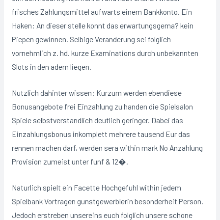
frisches Zahlungsmittel aufwarts einem Bankkonto. Ein
Haken: An dieser stelle konnt das erwartungsgema? kein
Piepen gewinnen. Selbige Veranderung sei folglich
vornehmlich z. hd. kurze Examinations durch unbekannten
Slots in den adern liegen.
Nutzlich dahinter wissen: Kurzum werden ebendiese
Bonusangebote frei Einzahlung zu handen die Spielsalon
Spiele selbstverstandlich deutlich geringer. Dabei das
Einzahlungsbonus inkomplett mehrere tausend Eur das
rennen machen darf, werden sera within mark No Anzahlung
Provision zumeist unter funf & 12�.
Naturlich spielt ein Facette Hochgefuhl within jedem
Spielbank Vortragen gunstgewerblerin besonderheit Person.
Jedoch erstreben unsereins euch folglich unsere schone