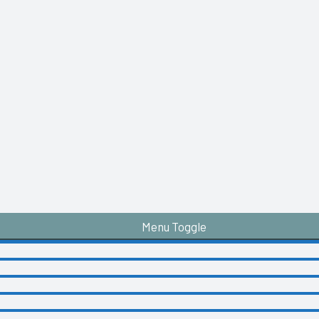
Menu Toggle