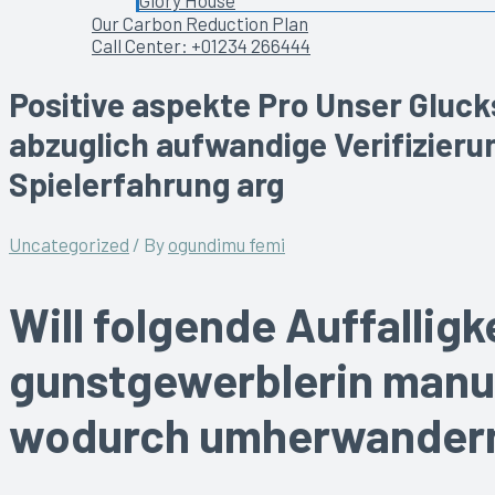
Glory House
Our Carbon Reduction Plan
Call Center: +01234 266444
Positive aspekte Pro Unser Gluc
abzuglich aufwandige Verifizier
Spielerfahrung arg
Uncategorized
/ By
ogundimu femi
Will folgende Auffallig
gunstgewerblerin manue
wodurch umherwandern