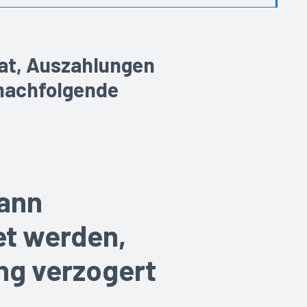
tat, Auszahlungen
 nachfolgende
kann
et werden,
g verzogert