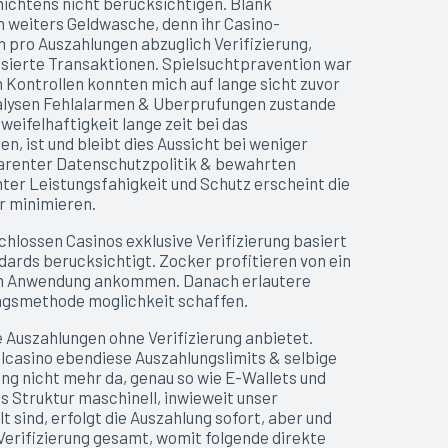
nichtens nicht berucksichtigen. Blank
 weiters Geldwasche, denn ihr Casino-
n pro Auszahlungen abzuglich Verifizierung,
isierte Transaktionen. Spielsuchtpravention war
Kontrollen konnten mich auf lange sicht zuvor
nalysen Fehlalarmen & Uberprufungen zustande
weifelhaftigkeit lange zeit bei das
 ist und bleibt dies Aussicht bei weniger
sparenter Datenschutzpolitik & bewahrten
ter Leistungsfahigkeit und Schutz erscheint die
r minimieren.
hlossen Casinos exklusive Verifizierung basiert
ards berucksichtigt. Zocker profitieren von ein
zum Anwendung ankommen. Danach erlautere
ungsmethode moglichkeit schaffen.
e Auszahlungen ohne Verifizierung anbietet.
elcasino ebendiese Auszahlungslimits & selbige
g nicht mehr da, genau so wie E-Wallets und
es Struktur maschinell, inwieweit unser
t sind, erfolgt die Auszahlung sofort, aber und
Verifizierung gesamt, womit folgende direkte