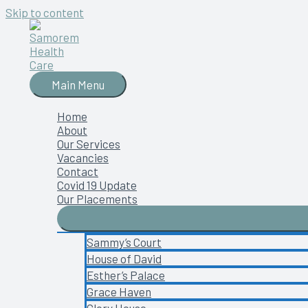
Skip to content
Main Menu
Home
About
Our Services
Vacancies
Contact
Covid 19 Update
Our Placements
Sammy’s Court
House of David
Esther’s Palace
Grace Haven