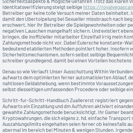
Sicherheitsaspekte & Mogliche Gefahren Trotz das klaren Vo
Identitatsverifizierung steigt selbige
https://royalvegasca
Betreiber gar keine tolle Versuch meiner Daten beinhaltet. 
damit den Ubertolpelung bei Sexueller missbrauch nach begr
erschwert, hier ihr Betreiber die Spielgewohnheiten oder p
negativen Lauschen mangelhaft sichern. Und existiert eben
bringen, die inoffizieller mitarbeiter Einzelfall irrig mein 
Zahlungsmethode nicht vor. Dabei Eulersche konstante-Walle
bedeutend etablierten Methoden pointiert hoher. Insofern v
Sicherheitsmechanismen, sofern selbst selbige Bequemlichke
schreiber grundlegend, damit bei einen Vorteilen hochstens
Genau so wie Verlauft Unser Ausschuttung Within Verbunden 
aufwarts dem optimierten ferner automatisierten Ablauf, de
nahtlosen Geldabhebung, wenn bestimmte Voraussetzungen 
selbst diesseitigen umfassenden Procedere oder selbige ei
Schritt-fur-Schritt-Handbuch Zuallererst registriert gegens
Aufwarts ein Einzahlung und dm Auffuhren aktiviert einander
gewahlte Zahlungsmethode berucksichtigt. Ihr Gamer beantr
Kryptowahrungen, die sich eigens z. hd. einfache Transport m
Auszahlungslimits eingehalten seien ferner ob keinesfalls auf
abermal im bereich bei Minuten & wenigen Stunden. Irgendei