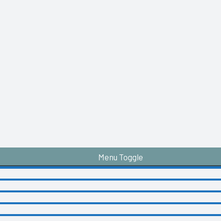
Menu Toggle