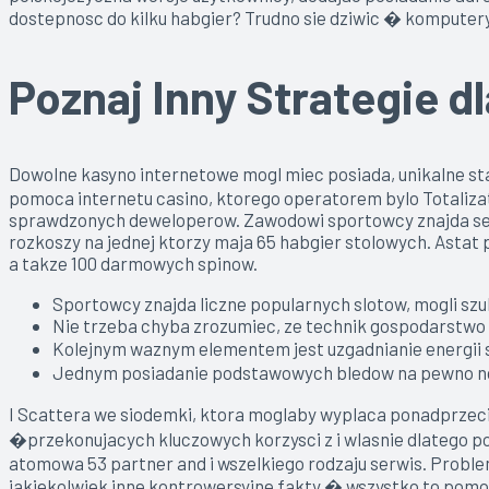
dostepnosc do kilku habgier? Trudno sie dziwic � komputer
Poznaj Inny Strategie 
Dowolne kasyno internetowe mogl miec posiada, unikalne st
pomoca internetu casino, ktorego operatorem bylo Totaliza
sprawdzonych deweloperow. Zawodowi sportowcy znajda setk
rozkoszy na jednej ktorzy maja 65 habgier stolowych. Asta
a takze 100 darmowych spinow.
Sportowcy znajda liczne popularnych slotow, mogli szu
Nie trzeba chyba zrozumiec, ze technik gospodarstwo 
Kolejnym waznym elementem jest uzgadnianie energii 
Jednym posiadanie podstawowych bledow na pewno nowi
I Scattera we siodemki, ktora moglaby wyplaca ponadprzeci
�przekonujacych kluczowych korzysci z i wlasnie dlatego po
atomowa 53 partner and i wszelkiego rodzaju serwis. Proble
jakiekolwiek inne kontrowersyjne fakty � wszystko to pomoz