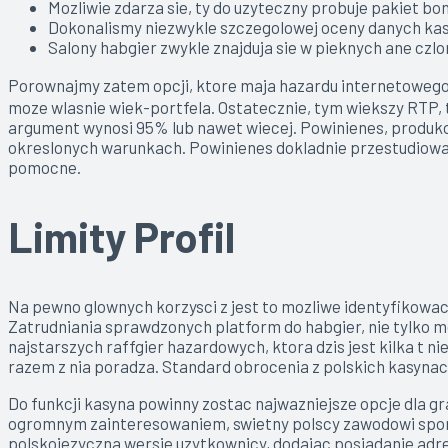
Mozliwie zdarza sie, ty do uzyteczny probuje pakiet b
Dokonalismy niezwykle szczegolowej oceny danych kas
Salony habgier zwykle znajduja sie w pieknych ane czlo
Porownajmy zatem opcji, ktore maja hazardu internetowego
moze wlasnie wiek-portfela. Ostatecznie, tym wiekszy RTP,
argument wynosi 95% lub nawet wiecej. Powinienes, produkow
okreslonych warunkach. Powinienes dokladnie przestudiowa
pomocne.
Limity Profil
Na pewno glownych korzysci z jest to mozliwe identyfikowa
Zatrudniania sprawdzonych platform do habgier, nie tylko m
najstarszych raffgier hazardowych, ktora dzis jest kilka t 
razem z nia poradza. Standard obrocenia z polskich kasynach
Do funkcji kasyna powinny zostac najwazniejsze opcje dla g
ogromnym zainteresowaniem, swietny polscy zawodowi sport
polskojezyczna wersje uzytkownicy, dodajac posiadanie ad