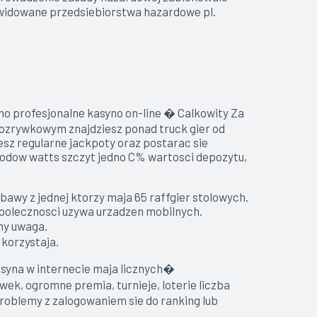
ikwidowane przedsiebiorstwa hazardowe pl.
no profesjonalne kasyno on-line � Calkowity Za
rozrywkowym znajdziesz ponad truck gier od
sz regularne jackpoty oraz postarac sie
hodow watts szczyt jedno C% wartosci depozytu,
bawy z jednej ktorzy maja 65 raffgier stolowych.
spolecznosci uzywa urzadzen mobilnych.
ny uwaga.
korzystaja.
asyna w internecie maja licznych�
ek, ogromne premia, turnieje, loterie liczba
roblemy z zalogowaniem sie do ranking lub