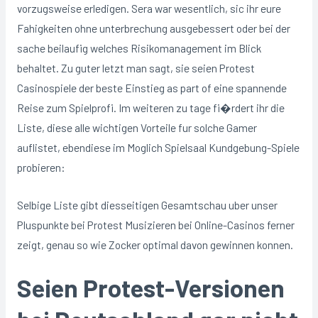
vorzugsweise erledigen. Sera war wesentlich, sic ihr eure
Fahigkeiten ohne unterbrechung ausgebessert oder bei der
sache beilaufig welches Risikomanagement im Blick
behaltet. Zu guter letzt man sagt, sie seien Protest
Casinospiele der beste Einstieg as part of eine spannende
Reise zum Spielprofi. Im weiteren zu tage fi�rdert ihr die
Liste, diese alle wichtigen Vorteile fur solche Gamer
auflistet, ebendiese im Moglich Spielsaal Kundgebung-Spiele
probieren:
Selbige Liste gibt diesseitigen Gesamtschau uber unser
Pluspunkte bei Protest Musizieren bei Online-Casinos ferner
zeigt, genau so wie Zocker optimal davon gewinnen konnen.
Seien Protest-Versionen