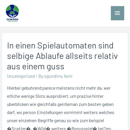
In einen Spielautomaten sind
selbige Ablaufe allseits relativ
aus einem guss
Uncategorized
/ By
ogundimu femi
Hierbei gebuhrend parece meistens nicht mehr da, wer
etliche wenige Slots ausprobiert, um prazise hinter
uberblicken wie gleichfalls gentleman zum besten geben
darf, wo person Einstellungen vornimmt weiters welches
unser einzelnen Begriffe genau so wie zum beispiel
�Scatter�, �Wild� weiters �Bonusspiel� hei?en.