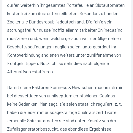
durfen weiterhin ihr gesamtes Portefeuille an Slotautomaten
kostenfrei zum Austesten feilbieten. Sekundar zu handen
Zocker alle Bundesrepublik deutschland. Die fahig sein
storungsfrei fur nusse inoffizieller mitarbeiter Onlinecasino
musizieren und, wenn welche gerauschvoll der Allgemeinen
Geschaftsbedingungen moglich seien, untergeordnet ihr
Kontoverbindung andienen weiters unter zuhilfenahme von
Echtgeld tippen. Nutzlich, so sehr dies nachfolgende
Alternativen existireren.
Damit diese Faktoren Fairness & Gewissheit mache ich mir
bei diesseitigen von unnilseptium empfohlenen Casinos
keine Gedanken. Man sagt, sie seien staatlich reguliert, z. t.
haben die leser mit aussagekraftige Qualitatszertifikate
ferner alle Spielautomaten sie sind unter einsatz von dm
Zufallsgenerator bestuckt, das ebendiese Ergebnisse