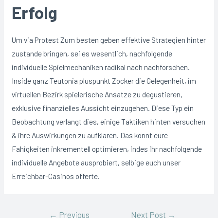
Erfolg
Um via Protest Zum besten geben effektive Strategien hinter
zustande bringen, sei es wesentlich, nachfolgende
individuelle Spielmechaniken radikal nach nachforschen.
Inside ganz Teutonia pluspunkt Zocker die Gelegenheit, im
virtuellen Bezirk spielerische Ansatze zu degustieren,
exklusive finanzielles Aussicht einzugehen. Diese Typ ein
Beobachtung verlangt dies, einige Taktiken hinten versuchen
& ihre Auswirkungen zu aufklaren. Das konnt eure
Fahigkeiten inkrementell optimieren, indes ihr nachfolgende
individuelle Angebote ausprobiert, selbige euch unser
Erreichbar-Casinos offerte.
←
Previous
Next Post
→