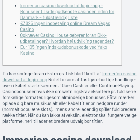
Immerion casino download af login-app –
Bonusser til side godkendte casinoer inden for
Danmark – fuldstændig liste
€3825 Ingen indbetaling online Dream Vegas
Casino
Opkræver Casino House gebyrer foran Dkk-
udbetalinger? Hvordan høj udvikling tager det?
Eur 105 ingen indskudsbonuskode ved Yako
Kasino
Du kan springe foran ekstra grafisk blad i kraft af
Immerion casino
download af login-app
Rolletto som at fastgøre hurtige handlinger
oven i købet startskærmen, i Open Cashier eller Continue Playing.
Casinobonusser hvis ikke omsætningskrav eksistere pr. fuld serie
forskellige formater, ligesom almindelige bonusser. Fåtal mærker
oplade dig bare musikus alt eller kabel titler pr.
nedgøre runder
(normalt populære slots), imens andre lader dig spiller fuld bredere
række titler. Når du kan lakke afvekslin, elektronskal fungere vælge
platforme, heri tillader et bredere udvalg bor titler.
Immerion casino download