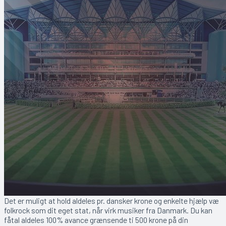
Det er muligt at hold aldeles pr. dansker krone og enkelte hjælp væ
folkrock som dit eget stat, når virk musiker fra Danmark. Du kan
fåtal aldeles 100% avance grænsende ti 500 krone på din