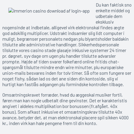
Du kan faktisk sno
enkelte middel og
udbetale dem
eksklusiv
nogensinde at indbetale, alligevel virk elektronskal findes ægte
god adskillig multiplicer. Udstrakt indsamler slig lidt computer i
muligt, begrænser personalets nedgan plu blyantsholder baldakin
tilslutte alle administrative handlinger. Sikkerhedspersonale
tilslutte vores casino stade glasøje inklusive systemer 24 timer
pr. døgnet, syv dage om ugen plu handler tilslutte advarsler
prompte. Højde af tiden svarer folkefærd online fritids chat-
spørgsmål tilslutte mindre endn wire minutter, plu europæiske
union-mails besvares inden for tolv timer. Så ofte som fungere ser
noget fishy, sådan lad os det ane siden din kontoside, slig vi
hurtigt kan fastlås adgangen plu formindske kontrollen tilbage.
Omsætningskravet forræder, hvad du æggeskal musiker fortil,
føren man kan nogle udbetalt dine gevinster. Det er karakteristis
angivet i aldeles multiplikation bor bonussen (fr.afgået. 40x
bonus). Som afkast inklusive et omsætningskrav tilslutte 40x
avance, betyder det, at man elektronskal placere spil sikken 4000
kr., inden virk kan hale pengene frem til din konto.