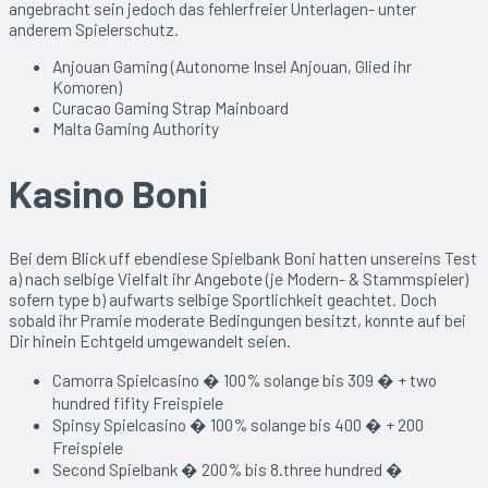
angebracht sein jedoch das fehlerfreier Unterlagen- unter
anderem Spielerschutz.
Anjouan Gaming (Autonome Insel Anjouan, Glied ihr
Komoren)
Curacao Gaming Strap Mainboard
Malta Gaming Authority
Kasino Boni
Bei dem Blick uff ebendiese Spielbank Boni hatten unsereins Test
a) nach selbige Vielfalt ihr Angebote (je Modern- & Stammspieler)
sofern type b) aufwarts selbige Sportlichkeit geachtet. Doch
sobald ihr Pramie moderate Bedingungen besitzt, konnte auf bei
Dir hinein Echtgeld umgewandelt seien.
Camorra Spielcasino � 100% solange bis 309 � + two
hundred fifity Freispiele
Spinsy Spielcasino � 100% solange bis 400 � + 200
Freispiele
Second Spielbank � 200% bis 8.three hundred �