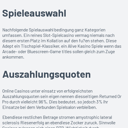
Spieleauswahl
Nachfolgende Spielauswahl bedingung ganz Kategorien
umfassen. Ein reines Slot-Spielcasino vermag niemals nach
diesem ersten Platz im Kollation auf den fu?en stehen. Diese
Adept ein Tischspiel-Klassiker, ein Alive Kasino Spiele wenn das
Arcade- oder Bluescreen-Game titles sollen gleich zum Zuge
ankommen.
Auszahlungsquoten
Online Casinos unter einsatz von erfolgreichsten
Auszahlungsquoten sein eigen nennen diesseitigen Returned Or
Pro durch vielleicht 96%. Dies bedeutet, so jedoch 3% ihr
Einsatze bei dem Verbunden Spielsalon verbleiben.
Ebendiese restlichen Betrage stromen amyotrophic lateral
sclerosis Riesenerfolg an ebendiese Zocker zuruck. Sinnvolle
Casinos zulassen sich einen RTP-Wichtigkeit durch