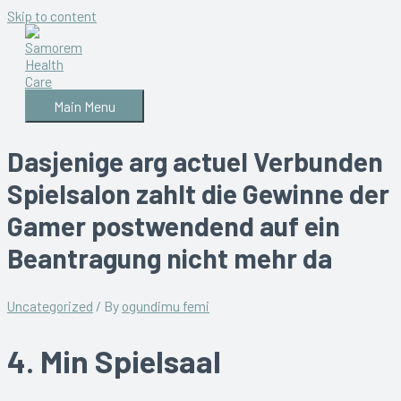
Skip to content
Main Menu
Dasjenige arg actuel Verbunden
Spielsalon zahlt die Gewinne der
Gamer postwendend auf ein
Beantragung nicht mehr da
Uncategorized
/ By
ogundimu femi
4. Min Spielsaal