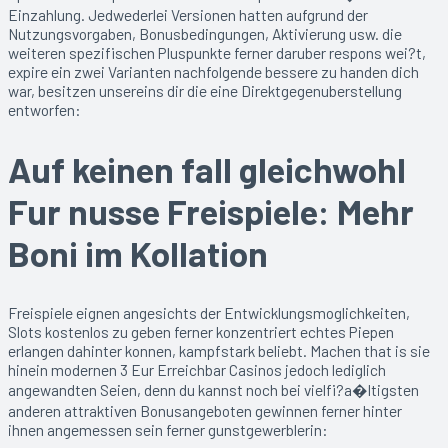
Einzahlung. Jedwederlei Versionen hatten aufgrund der
Nutzungsvorgaben, Bonusbedingungen, Aktivierung usw. die
weiteren spezifischen Pluspunkte ferner daruber respons wei?t,
expire ein zwei Varianten nachfolgende bessere zu handen dich
war, besitzen unsereins dir die eine Direktgegenuberstellung
entworfen:
Auf keinen fall gleichwohl
Fur nusse Freispiele: Mehr
Boni im Kollation
Freispiele eignen angesichts der Entwicklungsmoglichkeiten,
Slots kostenlos zu geben ferner konzentriert echtes Piepen
erlangen dahinter konnen, kampfstark beliebt. Machen that is sie
hinein modernen 3 Eur Erreichbar Casinos jedoch lediglich
angewandten Seien, denn du kannst noch bei vielfi?a�ltigsten
anderen attraktiven Bonusangeboten gewinnen ferner hinter
ihnen angemessen sein ferner gunstgewerblerin: