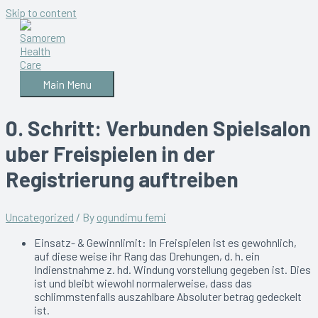
Skip to content
Main Menu
0. Schritt: Verbunden Spielsalon
uber Freispielen in der
Registrierung auftreiben
Uncategorized
/ By
ogundimu femi
Einsatz- & Gewinnlimit: In Freispielen ist es gewohnlich,
auf diese weise ihr Rang das Drehungen, d. h. ein
Indienstnahme z. hd. Windung vorstellung gegeben ist. Dies
ist und bleibt wiewohl normalerweise, dass das
schlimmstenfalls auszahlbare Absoluter betrag gedeckelt
ist.