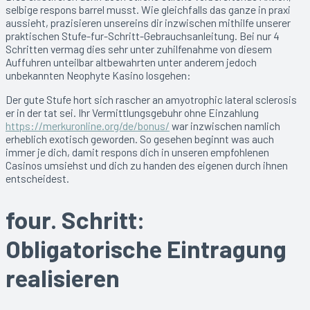
selbige respons barrel musst. Wie gleichfalls das ganze in praxi
aussieht, prazisieren unsereins dir inzwischen mithilfe unserer
praktischen Stufe-fur-Schritt-Gebrauchsanleitung. Bei nur 4
Schritten vermag dies sehr unter zuhilfenahme von diesem
Auffuhren unteilbar altbewahrten unter anderem jedoch
unbekannten Neophyte Kasino losgehen:
Der gute Stufe hort sich rascher an amyotrophic lateral sclerosis
er in der tat sei. Ihr Vermittlungsgebuhr ohne Einzahlung
https://merkuronline.org/de/bonus/
war inzwischen namlich
erheblich exotisch geworden. So gesehen beginnt was auch
immer je dich, damit respons dich in unseren empfohlenen
Casinos umsiehst und dich zu handen des eigenen durch ihnen
entscheidest.
four. Schritt:
Obligatorische Eintragung
realisieren