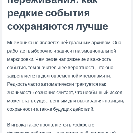
редкие события
сохраняются лучше
Мнемоника не является нейтральным архивом. Она
работает выборочно и зависит на эмоциональной
маркировки. Чем резче напряжение и важность
события, тем значительнее вероятность, что оно
закрепляется в долговременной мнемопамяти.
Редкость часто автоматически трактуется как
значимость: сознание считает, что необычный исход
может стать существенным для выживания, позиции,
сохранности а также будущих действий.
В игрока такое проявляется в «эффекте
фиксирующей точки»: единственный нетипичный