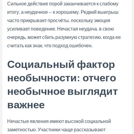
Сильное действие порой заканчивается к слабому
итогу, а неудачное — к хорошему. Редкий выигрыш
часто прикрывает просчёты, поскольку эмоция
усиливает поведение. Нечастая неудача, в свою
очередь, может сбить разумную стратегию, когда ее
считать как знак, что подход ошибочен.
Социальный фактор
необычности: отчего
необычное выглядит
важнее
Нечастые явления имеют высокой социальной
заметностью. Участники чаще рассказывают