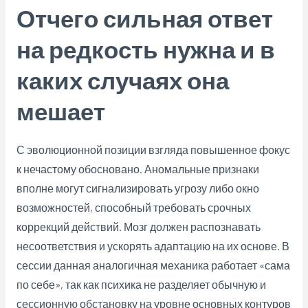
Отчего сильная ответ
на редкость нужна и в
каких случаях она
мешает
С эволюционной позиции взгляда повышенное фокус
к нечастому обосновано. Аномальные признаки
вполне могут сигнализировать угрозу либо окно
возможностей, способный требовать срочных
коррекций действий. Мозг должен распознавать
несоответствия и ускорять адаптацию на их основе. В
сессии данная аналогичная механика работает «сама
по себе», так как психика не разделяет обычную и
сессионную обстановку на уровне основных контуров