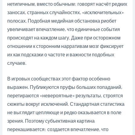
нетипичным, вместо обычным: говорят насчёт редких
заносах, странных случайностях, «исключительных»
полосах. Подобная медийная обстановка риобет
увеличивает впечатление, что единичные события
происходят на каждом шагу. Даже при осторожном
отношении к сторонним нарративам мозг фиксирует
их как подсказки о частоте и важности подобных
случаев.
В игровых сообществах этот фактор особенно
выражен. Публикуются пруфы больших попаданий,
перетираются «невероятные» результаты, строятся
сюжеты вокруг исключений. Стандартная статистика
не выглядит цепляюще и редко оказывается в поле
зрения. Поэтому субъективная картина
перекашивается: создается впечатление, что