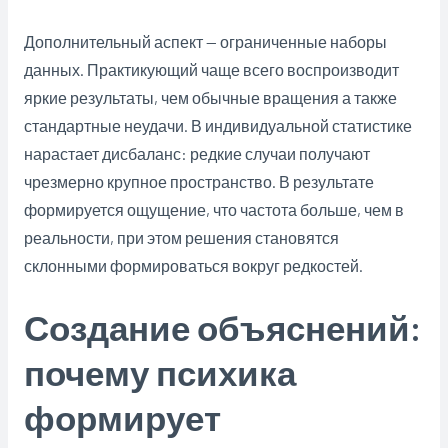
Дополнительный аспект — ограниченные наборы
данных. Практикующий чаще всего воспроизводит
яркие результаты, чем обычные вращения а также
стандартные неудачи. В индивидуальной статистике
нарастает дисбаланс: редкие случаи получают
чрезмерно крупное пространство. В результате
формируется ощущение, что частота больше, чем в
реальности, при этом решения становятся
склонными формироваться вокруг редкостей.
Создание объяснений:
почему психика
формирует