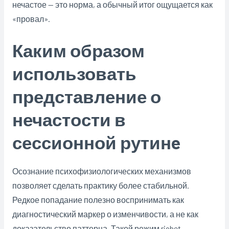
нечастое — это норма, а обычный итог ощущается как
«провал».
Каким образом
использовать
представление о
нечастости в
сессионной рутинe
Осознание психофизиологических механизмов
позволяет сделать практику более стабильной.
Редкое попадание полезно воспринимать как
диагностический маркер о изменчивости, а не как
доказательство паттерна. Такой режим riobet