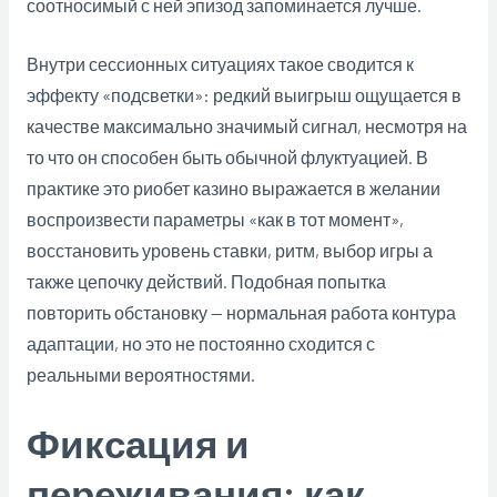
соотносимый с ней эпизод запоминается лучше.
Внутри сессионных ситуациях такое сводится к
эффекту «подсветки»: редкий выигрыш ощущается в
качестве максимально значимый сигнал, несмотря на
то что он способен быть обычной флуктуацией. В
практике это риобет казино выражается в желании
воспроизвести параметры «как в тот момент»,
восстановить уровень ставки, ритм, выбор игры а
также цепочку действий. Подобная попытка
повторить обстановку — нормальная работа контура
адаптации, но это не постоянно сходится с
реальными вероятностями.
Фиксация и
переживания: как