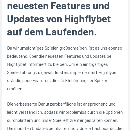
neuesten Features und
Updates von Highflybet
auf dem Laufenden.
Da wir umsichtiges Spielen großschreiben, ist es uns ebenso
bedeutend, über die neuesten Features und Updates bei
Highflybet informiert zu bleiben. Um ein einzigartiges
Spielerfahrung zu gewährleisten, implementiert Highflybet
ständig neue Features, die die Einbindung der Spieler
erhöhen.
Die verbesserte Benutzeroberfläche ist ansprechend und
leicht verständlich, sodass wir problemlos durch die Optionen
durchblättern und unser Spiel effizienter gestalten können.
Die jüngsten Updates beinhalten individuelle Dashboards, die