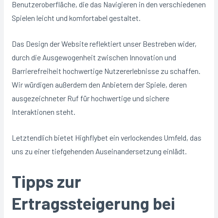
Benutzeroberfläche, die das Navigieren in den verschiedenen
Spielen leicht und komfortabel gestaltet.
Das Design der Website reflektiert unser Bestreben wider,
durch die Ausgewogenheit zwischen Innovation und
Barrierefreiheit hochwertige Nutzererlebnisse zu schaffen.
Wir würdigen außerdem den Anbietern der Spiele, deren
ausgezeichneter Ruf für hochwertige und sichere
Interaktionen steht.
Letztendlich bietet Highflybet ein verlockendes Umfeld, das
uns zu einer tiefgehenden Auseinandersetzung einlädt.
Tipps zur
Ertragssteigerung bei