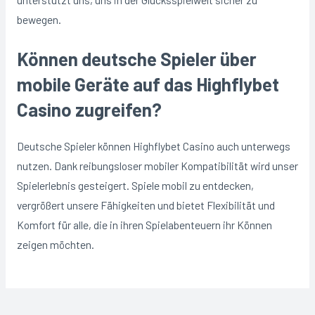
bewegen.
Können deutsche Spieler über
mobile Geräte auf das Highflybet
Casino zugreifen?
Deutsche Spieler können Highflybet Casino auch unterwegs
nutzen. Dank reibungsloser mobiler Kompatibilität wird unser
Spielerlebnis gesteigert. Spiele mobil zu entdecken,
vergrößert unsere Fähigkeiten und bietet Flexibilität und
Komfort für alle, die in ihren Spielabenteuern ihr Können
zeigen möchten.