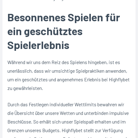
Besonnenes Spielen für
ein geschütztes
Spielerlebnis
Während wir uns dem Reiz des Spielens hingeben, ist es
unerlässlich, dass wir umsichtige Spielpraktiken anwenden,
um ein geschütztes und angenehmes Erlebnis bei Highflybet
zu gewährleisten.
Durch das Festlegen individueller Wettlimits bewahren wir
die Übersicht über unsere Wetten und unterbinden impulsive
Beschlüsse. So erhält sich unser Spielspaß erhalten und im
Grenzen unseres Budgets. Highflybet stellt zur Verfügung