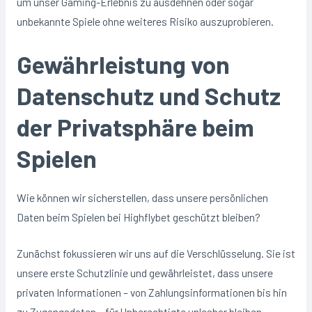
um unser Gaming-Erlebnis zu ausdehnen oder sogar
unbekannte Spiele ohne weiteres Risiko auszuprobieren.
Gewährleistung von
Datenschutz und Schutz
der Privatsphäre beim
Spielen
Wie können wir sicherstellen, dass unsere persönlichen
Daten beim Spielen bei Highflybet geschützt bleiben?
Zunächst fokussieren wir uns auf die Verschlüsselung. Sie ist
unsere erste Schutzlinie und gewährleistet, dass unsere
privaten Informationen – von Zahlungsinformationen bis hin
zu Zugangsdaten – für Unberechtigte unlesbar bleiben.