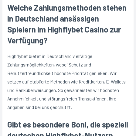
Welche Zahlungsmethoden stehen
in Deutschland ansässigen
Spielern im Highflybet Casino zur
Verfügung?
Highflybet bietet in Deutschland vielfältige
Zahlungsmöglichkeiten, wobei Schutz und
Benutzerfreundlichkeit höchste Priorität genießen. Wir
setzen auf etablierte Methoden wie Kreditkarten, E-Wallets
und Banküberweisungen. So gewährleisten wir höchsten
Annehmlichkeit und störungsfreien Transaktionen. Ihre
Angaben sind bei uns geschützt.
Gibt es besondere Boni, die speziell
deutschen Highflybet-Nutzern