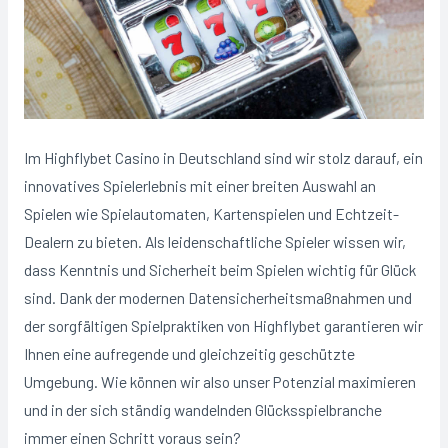
Im Highflybet Casino in Deutschland sind wir stolz darauf, ein
innovatives Spielerlebnis mit einer breiten Auswahl an
Spielen wie Spielautomaten, Kartenspielen und Echtzeit-
Dealern zu bieten. Als leidenschaftliche Spieler wissen wir,
dass Kenntnis und Sicherheit beim Spielen wichtig für Glück
sind. Dank der modernen Datensicherheitsmaßnahmen und
der sorgfältigen Spielpraktiken von Highflybet garantieren wir
Ihnen eine aufregende und gleichzeitig geschützte
Umgebung. Wie können wir also unser Potenzial maximieren
und in der sich ständig wandelnden Glücksspielbranche
immer einen Schritt voraus sein?