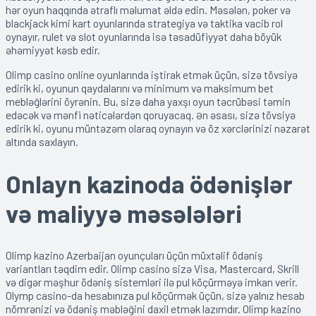
hər oyun haqqında ətraflı məlumat əldə edin. Məsələn, poker və
blackjack kimi kart oyunlarında strategiya və taktika vacib rol
oynayır, rulet və slot oyunlarında isə təsadüfiyyət daha böyük
əhəmiyyət kəsb edir.
Olimp casino online oyunlarında iştirak etmək üçün, sizə tövsiyə
edirik ki, oyunun qaydalarını və minimum və maksimum bet
mebləğlərini öyrənin. Bu, sizə daha yaxşı oyun təcrübəsi təmin
edəcək və mənfi nəticələrdən qoruyacaq. Ən əsası, sizə tövsiyə
edirik ki, oyunu müntəzəm olaraq oynayın və öz xərclərinizi nəzarət
altında saxlayın.
Onlayn kazinoda ödənişlər
və maliyyə məsələləri
Olimp kazino Azerbaijan oyunçuları üçün müxtəlif ödəniş
variantları təqdim edir. Olimp casino sizə Visa, Mastercard, Skrill
və digər məşhur ödəniş sistemləri ilə pul köçürməyə imkan verir.
Olymp casino-da hesabınıza pul köçürmək üçün, sizə yalnız hesab
nömrənizi və ödəniş məbləğini daxil etmək lazımdır. Olimp kazino