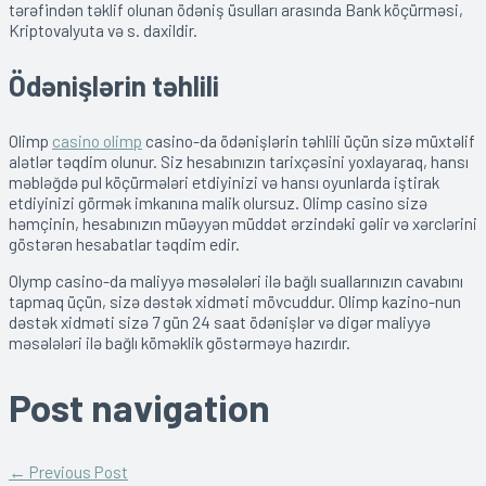
tərəfindən təklif olunan ödəniş üsulları arasında Bank köçürməsi,
Kriptovalyuta və s. daxildir.
Ödənişlərin təhlili
Olimp
casino olimp
casino-da ödənişlərin təhlili üçün sizə müxtəlif
alətlər təqdim olunur. Siz hesabınızın tarixçəsini yoxlayaraq, hansı
məbləğdə pul köçürmələri etdiyinizi və hansı oyunlarda iştirak
etdiyinizi görmək imkanına malik olursuz. Olimp casino sizə
həmçinin, hesabınızın müəyyən müddət ərzindəki gəlir və xərclərini
göstərən hesabatlar təqdim edir.
Olymp casino-da maliyyə məsələləri ilə bağlı suallarınızın cavabını
tapmaq üçün, sizə dəstək xidməti mövcuddur. Olimp kazino-nun
dəstək xidməti sizə 7 gün 24 saat ödənişlər və digər maliyyə
məsələləri ilə bağlı köməklik göstərməyə hazırdır.
Post navigation
←
Previous Post