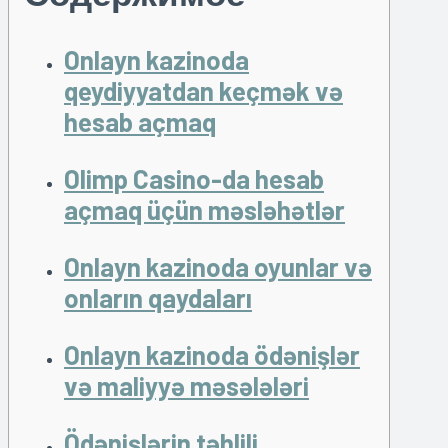
Onlayn kazinoda
qeydiyyatdan keçmək və
hesab açmaq
Olimp Casino-da hesab
açmaq üçün məsləhətlər
Onlayn kazinoda oyunlar və
onların qaydaları
Onlayn kazinoda ödənişlər
və maliyyə məsələləri
Ödənişlərin təhlili