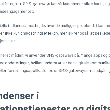
 at integrere SMS-gateways kan virksomheder sikre hurtig og 
kundeengagementet.
lle i udlandssamarbejde, hvor de muliggør problemfri kommu
er ikke kun omkostningseffektiv, men sikrer også, at beskeder
jenester.
oneret måden, vi anvender SMS-gateways på. Mange apps og p
 og opdateringer, hvilket understøtter den digitale kommunikati
 eller forretningsapplikationer, er SMS-gateways en uundgåeli
ndenser i
tionstjenester og digit