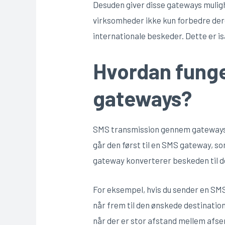
Desuden giver disse gateways mulig
virksomheder ikke kun forbedre de
internationale beskeder. Dette er is
Hvordan fung
gateways?
SMS transmission gennem gateways 
går den først til en SMS gateway, 
gateway konverterer beskeden til d
For eksempel, hvis du sender en SMS 
når frem til den ønskede destinatio
når der er stor afstand mellem afs