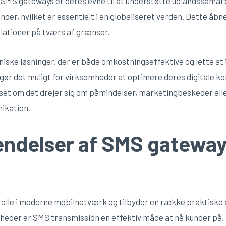
 SMS gateways er deres evne til at understøtte udlandssama
er, hvilket er essentielt i en globaliseret verden. Dette åbn
elationer på tværs af grænser.
iske løsninger, der er både omkostningseffektive og lette at
gør det muligt for virksomheder at optimere deres digitale ko
set om det drejer sig om påmindelser, marketingbeskeder ell
nikation.
endelser af SMS gateway
rolle i moderne mobilnetværk og tilbyder en række praktiske 
eder er SMS transmission en effektiv måde at nå kunder på, h