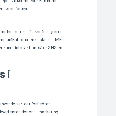
rbejde. Virksomheder kan nemt
er døren for nye
 implementere. De kan integreres
mmunikation uden at skulle udvikle
er kundeinteraktion, så er SMS en
s i
anvendelser, der forbedrer
vad enten det er til marketing,