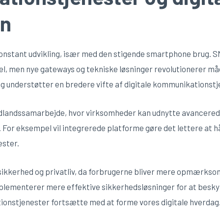
on
onstant udvikling, især med den stigende smartphone brug. S
l, men nye gateways og tekniske løsninger revolutionerer må
g understøtter en bredere vifte af digitale kommunikationstj
udlandssamarbejde, hvor virksomheder kan udnytte avancere
 For eksempel vil integrerede platforme gøre det lettere at 
ester.
 sikkerhed og privatliv, da forbrugerne bliver mere opmærksomm
lementerer mere effektive sikkerhedsløsninger for at besky
tionstjenester fortsætte med at forme vores digitale hverdag