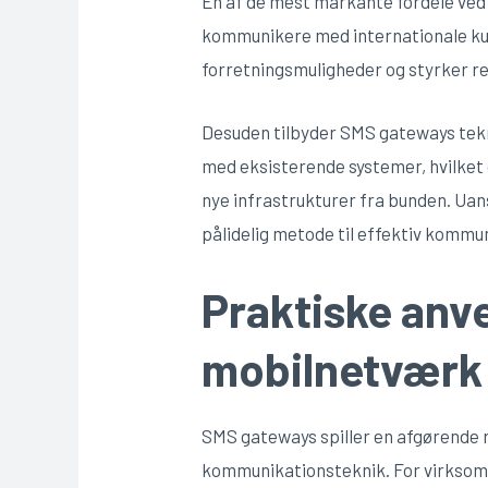
En af de mest markante fordele ved
kommunikere med internationale kund
forretningsmuligheder og styrker r
Desuden tilbyder SMS gateways tekn
med eksisterende systemer, hvilket 
nye infrastrukturer fra bunden. Uan
pålidelig metode til effektiv kommu
Praktiske anv
mobilnetværk
SMS gateways spiller en afgørende 
kommunikationsteknik. For virksomh