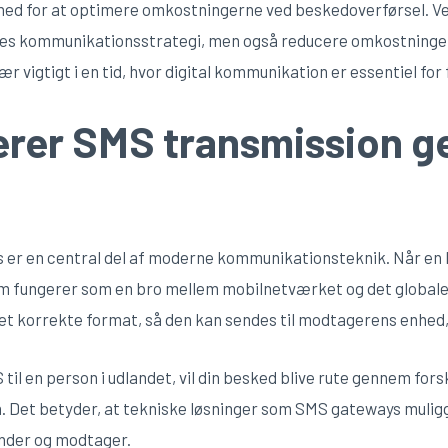
hed for at optimere omkostningerne ved beskedoverførsel. Ve
res kommunikationsstrategi, men også reducere omkostning
ær vigtigt i en tid, hvor digital kommunikation er essentiel fo
erer SMS transmission 
er en central del af moderne kommunikationsteknik. Når en
som fungerer som en bro mellem mobilnetværket og det globa
et korrekte format, så den kan sendes til modtagerens enhed,
til en person i udlandet, vil din besked blive rute gennem forsk
n. Det betyder, at tekniske løsninger som SMS gateways muligg
ender og modtager.