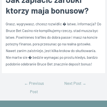
ktorzy maja bonusow?
Grasz, wygrywasz, chcesz rozwidlic � latwe, informacja? Do
Bruce Bet Casino nie komplikujemy rzeczy, stad musza byc
latwe. Powinienes trafiles do dobra passe i masz na koncie
potezny finanse, pora przesunac go na realna gotowke.
Nawet zanim zaistnieje, jest kilka krokow do skutkowania.
Nie martw sie � bedzie wymagac po prostu kiedys, bardzo
podobnie odebranie Bruce Bet znacznie deposit bonus!
Post
←
Previous
Next Post
→
Post
navigation