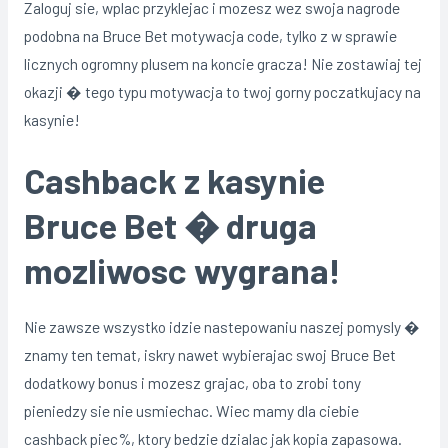
Zaloguj sie, wplac przyklejac i mozesz wez swoja nagrode
podobna na Bruce Bet motywacja code, tylko z w sprawie
licznych ogromny plusem na koncie gracza! Nie zostawiaj tej
okazji � tego typu motywacja to twoj gorny poczatkujacy na
kasynie!
Cashback z kasynie
Bruce Bet � druga
mozliwosc wygrana!
Nie zawsze wszystko idzie nastepowaniu naszej pomysly �
znamy ten temat, iskry nawet wybierajac swoj Bruce Bet
dodatkowy bonus i mozesz grajac, oba to zrobi tony
pieniedzy sie nie usmiechac. Wiec mamy dla ciebie
cashback piec%, ktory bedzie dzialac jak kopia zapasowa.