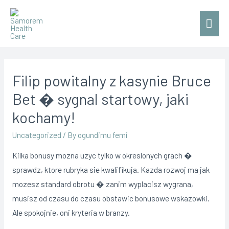
Mai
Men
Filip powitalny z kasynie Bruce
Bet � sygnal startowy, jaki
kochamy!
Uncategorized
/ By
ogundimu femi
Kilka bonusy mozna uzyc tylko w okreslonych grach �
sprawdz, ktore rubryka sie kwalifikuja. Kazda rozwoj ma jak
mozesz standard obrotu � zanim wyplacisz wygrana,
musisz od czasu do czasu obstawic bonusowe wskazowki.
Ale spokojnie, oni kryteria w branzy.