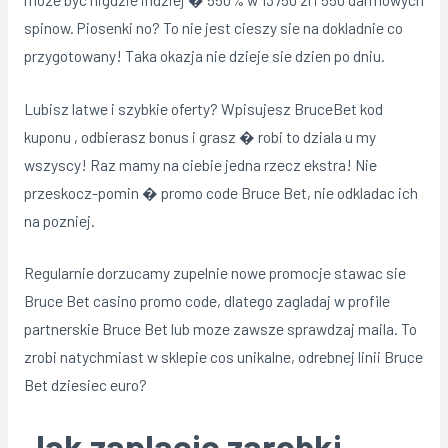
spinow. Piosenki no? To nie jest cieszy sie na dokladnie co
przygotowany! Taka okazja nie dzieje sie dzien po dniu.
Lubisz latwe i szybkie oferty? Wpisujesz BruceBet kod
kuponu , odbierasz bonus i grasz � robi to dziala u my
wszyscy! Raz mamy na ciebie jedna rzecz ekstra! Nie
przeskocz-pomin � promo code Bruce Bet, nie odkladac ich
na pozniej.
Regularnie dorzucamy zupelnie nowe promocje stawac sie
Bruce Bet casino promo code, dlatego zagladaj w profile
partnerskie Bruce Bet lub moze zawsze sprawdzaj maila. To
zrobi natychmiast w sklepie cos unikalne, odrebnej linii Bruce
Bet dziesiec euro?
Jak zaplacic zarobki