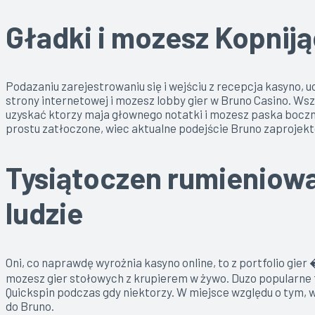
Gładki i mozesz Kopnij
Podazaniu zarejestrowaniu się i wejściu z recepcja kasyno, 
strony internetowej i mozesz lobby gier w Bruno Casino. Ws
uzyskać ktorzy maja głownego notatki i mozesz paska boczn
prostu zatłoczone, wiec aktualne podejście Bruno zaproje
Tysiątoczen rumieniowa
ludzie
Oni, co naprawdę wyrożnia kasyno online, to z portfolio gier 
mozesz gier stołowych z krupierem w żywo. Duzo popularne 
Quickspin podczas gdy niektorzy. W miejsce względu o tym, 
do Bruno.