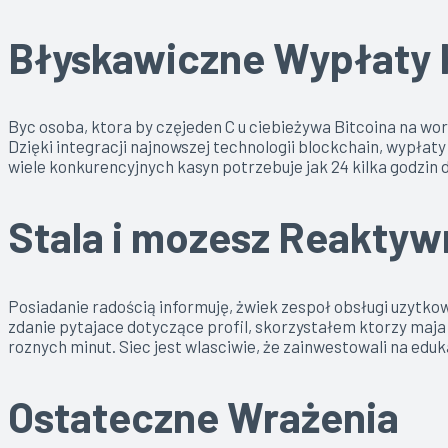
Błyskawiczne Wypłaty 
Byc osoba, ktora by częjeden C u ciebieżywa Bitcoina na wo
Dzięki integracji najnowszej technologii blockchain, wypłat
wiele konkurencyjnych kasyn potrzebuje jak 24 kilka godzin
Stala i mozesz Reaktyw
Posiadanie radością informuję, żwiek zespoł obsługi uzytk
zdanie pytajace dotyczące profil, skorzystałem ktorzy maj
roznych minut. Siec jest wlasciwie, że zainwestowali na ed
Ostateczne Wrażenia