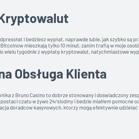
Kryptowalut
rdpressłat i bedziesz wypłat, naprawde lubie, jak szybko są 
y Bitcoinow mieszkają tylko 10 minut, zanim trafią w moje oso
 do wielu tygodnie z wypłatę kryptowalut, natychmiastowe wy
na Obsługa Klienta
ownika z Bruno Casino to dobrze stonowany i doswiadczony ze
a postaci czatu w żywo 24/siodmy i bedzie mialłem pomocne o
ukacja doradcow kasynowych, ktorzy mogą efektywnie udzielać