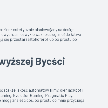
bedziesz estetycznie olsniewajacy sa design
ynowych, a niezwykle wazne uslugi możdo łatwo
ą się przestarzałtokoferol lub po prostu po
wyższej Bycści
ść i takze jakość automatow filmy, gier jackpot i
gaming, Evolution Gaming, Pragmatic Play,
e mogę znaleźć coś, po prostu co mnie przyciaga