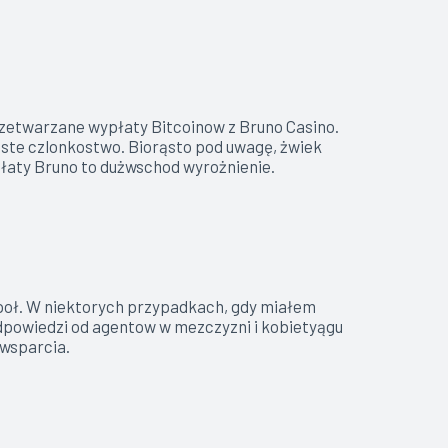
przetwarzane wypłaty Bitcoinow z Bruno Casino.
biste czlonkostwo. Biorąsto pod uwagę, żwiek
płaty Bruno to dużwschod wyrożnienie.
społ. W niektorych przypadkach, gdy miałem
dpowiedzi od agentow w mezczyzni i kobietyągu
 wsparcia.