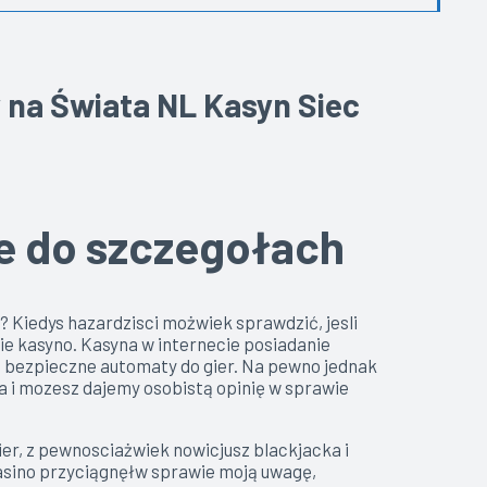
 na Świata NL Kasyn Siec
we do szczegołach
? Kiedys hazardzisci możwiek sprawdzić, jesli
ie kasyno. Kasyna w internecie posiadanie
sz bezpieczne automaty do gier. Na pewno jednak
a i mozesz dajemy osobistą opinię w sprawie
er, z pewnosciażwiek nowicjusz blackjacka i
Casino przyciągnęłw sprawie moją uwagę,