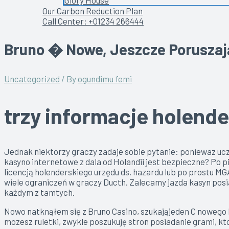
Glory House
Our Carbon Reduction Plan
Call Center: +01234 266444
Bruno � Nowe, Jeszcze Poruszaj
Uncategorized
/ By
ogundimu femi
trzy informacje holend
Jednak niektorzy graczy zadaje sobie pytanie: poniewaz ucz
kasyno internetowe z dala od Holandii jest bezpieczne? Po p
licencją holenderskiego urzędu ds. hazardu lub po prostu M
wiele ograniczeń w graczy Ducth. Zalecamy jazda kasyn posi
każdym z tamtych.
Nowo natknąłem się z Bruno Casino, szukająjeden C nowego 
mozesz ruletki, zwykle poszukuję stron posiadanie grami, 