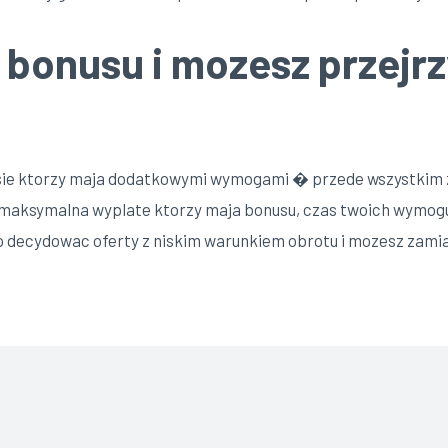
 bonusu i mozesz przejr
e ktorzy maja dodatkowymi wymogami � przede wszystkim z tz
 maksymalna wyplate ktorzy maja bonusu, czas twoich wymogu 
o decydowac oferty z niskim warunkiem obrotu i mozesz zamia