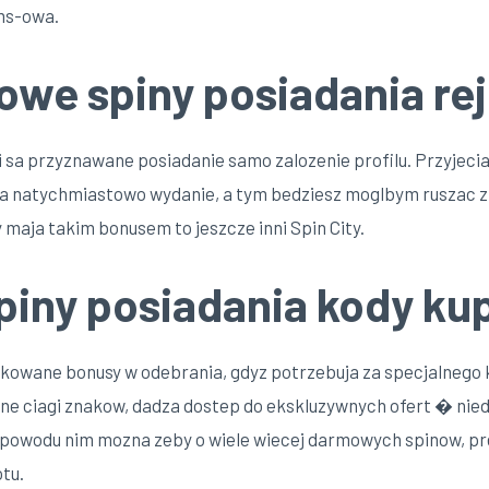
Sms-owa.
owe spiny posiadania rej
sa przyznawane posiadanie samo zalozenie profilu. Przyjeci
tana natychmiastowo wydanie, a tym bedziesz moglbym ruszac
maja takim bonusem to jeszcze inni Spin City.
spiny posiadania kody k
likowane bonusy w odebrania, gdyz potrzebuja za specjalneg
ne ciagi znakow, dadza dostep do ekskluzywnych ofert � nie
. Z powodu nim mozna zeby o wiele wiecej darmowych spinow, 
tu.