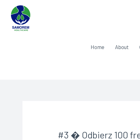
Home
About
#3 � Odbierz 100 fr