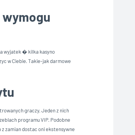
ce wymogu
a wyjatek � kilka kasyno
zyc w Ciebie. Takie-jak darmowe
ytu
strowanych graczy. Jeden z nich
zczeblach programu VIP. Podobne
 z zamian dostac oni ekstensywne