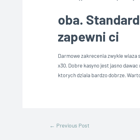
oba. Standard
zapewni ci
Darmowe zakrecenia zwykle wiaza si
x30. Dobre kasyno jest jasno dawac
ktorych dziala bardzo dobrze. Wart
←
Previous Post