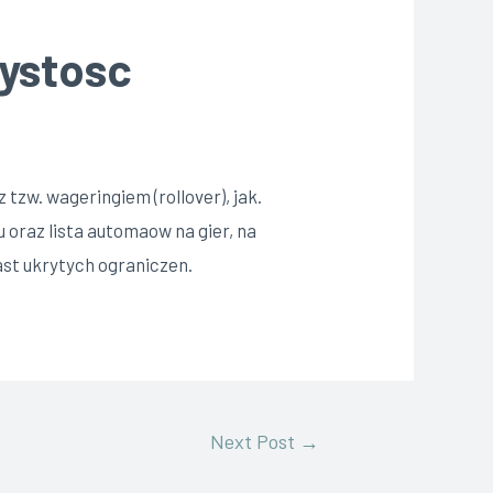
zystosc
w. wageringiem (rollover), jak.
oraz lista automaow na gier, na
st ukrytych ograniczen.
Next Post
→