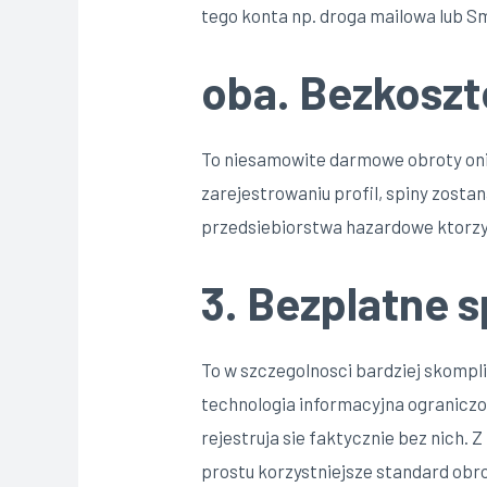
tego konta np. droga mailowa lub 
oba. Bezkoszt
To niesamowite darmowe obroty oni 
zarejestrowaniu profil, spiny zos
przedsiebiorstwa hazardowe ktorzy 
3. Bezplatne 
To w szczegolnosci bardziej skomp
technologia informacyjna ograniczo
rejestruja sie faktycznie bez nich
prostu korzystniejsze standard obro