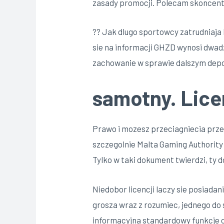
zasady promocji. Polecam skoncentr
?? Jak dlugo sportowcy zatrudniaja
sie na informacji GHZD wynosi dwad
zachowanie w sprawie dalszym depoz
samotny. Lice
Prawo i mozesz przeciagniecia prze
szczegolnie Malta Gaming Authority
Tylko w taki dokument twierdzi, ty
Niedobor licencji laczy sie posiad
grosza wraz z rozumiec, jednego do
informacyjna standardowy funkcje o